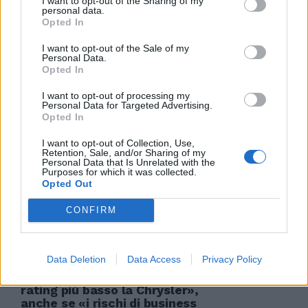
I want to opt-out of the Sharing of my
personal data.
31/10/2011
Opted In
I want to opt-out of the Sale of my
Personal Data.
Opted In
India, debutto con polemiche
«Sabbia in pista, troppi rischi»
I want to opt-out of processing my
Personal Data for Targeted Advertising.
30/10/2011
Opted In
I want to opt-out of Collection, Use,
Retention, Sale, and/or Sharing of my
Personal Data that Is Unrelated with the
«Se aiuti i clandestini rischi
Purposes for which it was collected.
denunce»
Opted Out
11/09/2011
CONFIRM
Data Deletion
Data Access
Privacy Policy
Senza Fiat l'agenzia Standard &
Poor's «valuterebbe con un
rating più basso la Chrysler»,
anche se «i rischi di business