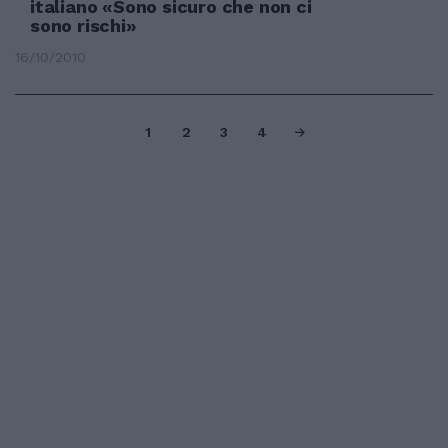
italiano «Sono sicuro che non ci
sono rischi»
16/10/2010
1
2
3
4