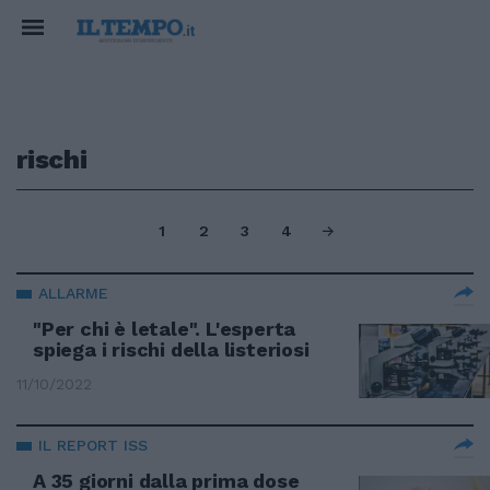
rischi
1
2
3
4
ALLARME
"Per chi è letale". L'esperta
spiega i rischi della listeriosi
11/10/2022
IL REPORT ISS
A 35 giorni dalla prima dose