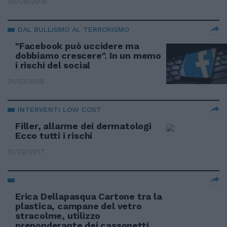
05/08/2018
DAL BULLISMO AL TERRORISMO
"Facebook può uccidere ma
dobbiamo crescere". In un memo
i rischi del social
31/03/2018
INTERVENTI LOW COST
Filler, allarme dei dermatologi
Ecco tutti i rischi
12/02/2017
Erica Dellapasqua Cartone tra la
plastica, campane del vetro
stracolme, utilizzo
preponderante dei cassonetti