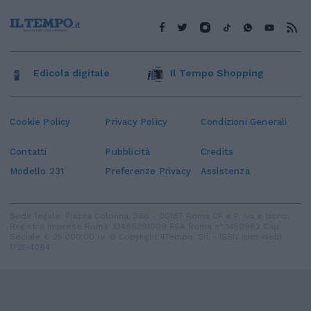
Edicola digitale
Il Tempo Shopping
Cookie Policy
Privacy Policy
Condizioni Generali
Contatti
Pubblicità
Credits
Modello 231
Preferenze Privacy
Assistenza
Sede legale: Piazza Colonna, 366 - 00187 Roma CF e P. Iva e Iscriz.
Registro Imprese Roma: 13486391009 REA Roma n° 1450962 Cap.
Sociale € 25.000,00 i.v. © Copyright IlTempo. Srl - ISSN (sito web):
1721-4084
TORNA SU