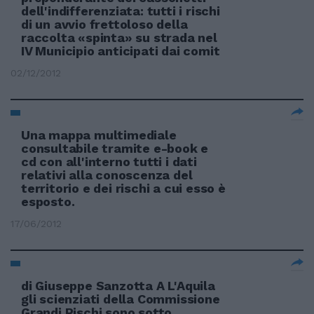
dell'indifferenziata: tutti i rischi
di un avvio frettoloso della
raccolta «spinta» su strada nel
IV Municipio anticipati dai comit
02/12/2012
Una mappa multimediale
consultabile tramite e-book e
cd con all'interno tutti i dati
relativi alla conoscenza del
territorio e dei rischi a cui esso è
esposto.
17/06/2012
di Giuseppe Sanzotta A L'Aquila
gli scienziati della Commissione
Grandi Rischi sono sotto