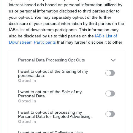
interest-based ads based on personal information utilized by
Benacquista piega il Palestrina
us or personal information disclosed to third parties prior to
your opt-out. You may separately opt-out of the further
28/11/2010
disclosure of your personal information by third parties on the
IAB’s list of downstream participants. This information may
also be disclosed by us to third parties on the
IAB’s List of
Downstream Participants
that may further disclose it to other
La Fiorentina piega a fatica
third parties.
l'Empoli
31/10/2010
Personal Data Processing Opt Outs
I want to opt-out of the Sharing of my
personal data.
Opted In
Sarkò si piega al Vaticano
I want to opt-out of the Sale of my
09/10/2010
Personal Data.
Opted In
I want to opt-out of processing my
Personal Data for Targeted Advertising.
Chiellini piega il Cagliari e la
Opted In
Juventus respira
I want to opt-out of Collection, Use,