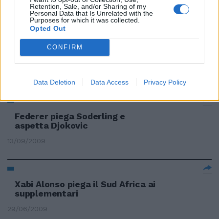
18/04/2010
Retention, Sale, and/or Sharing of my
Personal Data that Is Unrelated with the
Purposes for which it was collected.
Opted Out
Roma, Totti piega il Napoli e
CONFIRM
regala ancora la vittoria
11/10/2009
Data Deletion
Data Access
Privacy Policy
Federer piega Soderling e
aspetta Djokovic
13/09/2009
Xabi Alonso piega il Sud Africa ai
supplementari
29/06/2009