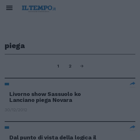
piega
1
2
Livorno show Sassuolo ko
Lanciano piega Novara
30/12/2012
Dal punto di vista della logica il