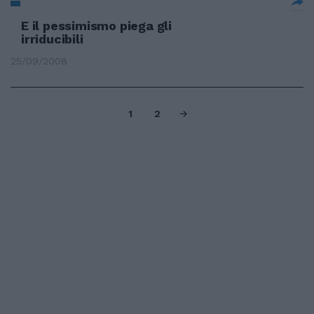
E il pessimismo piega gli
irriducibili
25/09/2008
1
2