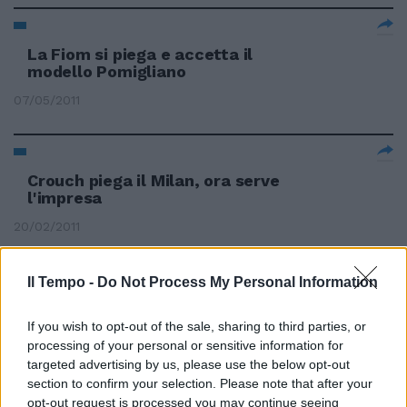
La Fiom si piega e accetta il
modello Pomigliano
07/05/2011
Crouch piega il Milan, ora serve
l'impresa
20/02/2011
Il Tempo -
Do Not Process My Personal Information
La raffica di sequestri non piega
gli irriducibili del viaggio in due
If you wish to opt-out of the sale, sharing to third parties, or
processing of your personal or sensitive information for
09/01/2011
targeted advertising by us, please use the below opt-out
section to confirm your selection. Please note that after your
opt-out request is processed you may continue seeing