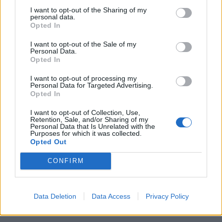
Conte (1945) ha compiuto un
I want to opt-out of the Sharing of my
percorso culturale e poetico del
personal data.
tutto personale, che lo ha
Opted In
portato alla riscoperta del mito,
del sacro, della natura.
I want to opt-out of the Sale of my
Personal Data.
29/04/2012
Opted In
I want to opt-out of processing my
Personal Data for Targeted Advertising.
Opted In
Rivoluzione trasporti per la
metro B1 Cambiano percorso 43
I want to opt-out of Collection, Use,
Retention, Sale, and/or Sharing of my
autobus
Personal Data that Is Unrelated with the
Purposes for which it was collected.
15/04/2012
Opted Out
CONFIRM
Dalla preistoria a Londra il
percorso dei rifiuti
Data Deletion
Data Access
Privacy Policy
01/04/2012