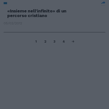
«Insieme nell'infinito» di un
percorso cristiano
05/02/2012
1
2
3
4