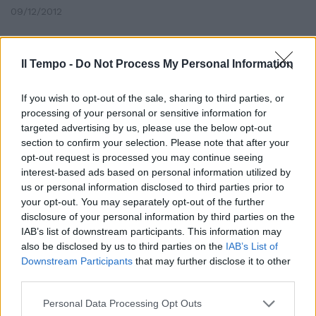
09/12/2012
Il Tempo -
Do Not Process My Personal Information
Cambia il percorso fuori dalla
metro
If you wish to opt-out of the sale, sharing to third parties, or
17/06/2012
processing of your personal or sensitive information for
targeted advertising by us, please use the below opt-out
section to confirm your selection. Please note that after your
opt-out request is processed you may continue seeing
Valerio Bonolo Altro che gli
interest-based ads based on personal information utilized by
ostacoli e le insidie piazzate sul
us or personal information disclosed to third parties prior to
percorso dei cavalieri.
your opt-out. You may separately opt-out of the further
disclosure of your personal information by third parties on the
31/05/2012
IAB’s list of downstream participants. This information may
also be disclosed by us to third parties on the
IAB’s List of
Downstream Participants
that may further disclose it to other
third parties.
di Lucio D'Arcangelo Partendo
da una provvisoria adesione alla
Personal Data Processing Opt Outs
neo-avanguardia Giuseppe