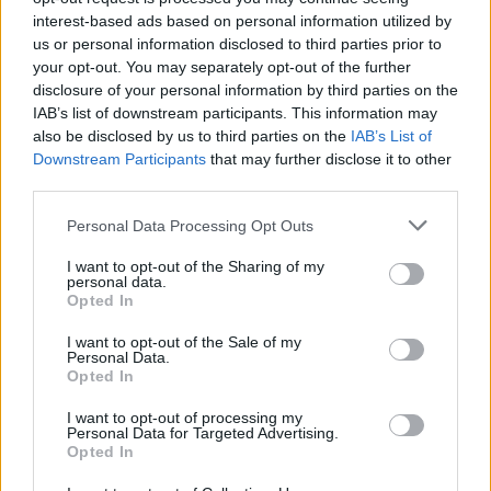
interest-based ads based on personal information utilized by
us or personal information disclosed to third parties prior to
your opt-out. You may separately opt-out of the further
Berlusconi cambia strategia:
disclosure of your personal information by third parties on the
"D'ora in poi parlo soltanto di
IAB’s list of downstream participants. This information may
cose concrete"
also be disclosed by us to third parties on the
IAB’s List of
Downstream Participants
that may further disclose it to other
03/05/2009
third parties.
Personal Data Processing Opt Outs
Il «Tribuno»: «Non parlo, attendo
I want to opt-out of the Sharing of my
l'azienda». Vertice in Rai
personal data.
Opted In
19/04/2009
I want to opt-out of the Sale of my
Personal Data.
Opted In
Di Natale: parlo soltanto con i
I want to opt-out of processing my
gol
Personal Data for Targeted Advertising.
Opted In
07/09/2008