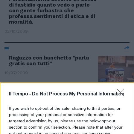
di fastidio quanto vedo o parlo
con gente furbastra che
professa sentimenti di etica e di
moralità.
02/10/2009
Ragazzo con banchetto "parla
gratis con tutti"
19/07/2009
Il Tempo -
Do Not Process My Personal Information
BOLOGNA Menarini: «Moggi non
farà consulente» «Parlo da mesi
If you wish to opt-out of the sale, sharing to third parties, or
con Luciano Moggi ma lui non
processing of your personal or sensitive information for
vuole entrare nel Bologna e io
targeted advertising by us, please use the below opt-out
non voglio che entri».
section to confirm your selection. Please note that after your
05/07/2009
opt-out request is processed you may continue seeing