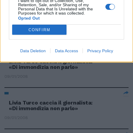
I want to opt-out of Collection, Use,
Retention, Sale, and/or Sharing of my
Personal Data that Is Unrelated with the
Purposes for which it was collected.
Opted Out
Berlusconi: ora basta con il
gossip
CONFIRM
03/07/2008
Data Deletion
Data Access
Privacy Policy
Livia Turco caccia il giornalista:
«Di immondizia non parlo»
09/01/2008
Livia Turco caccia il giornalista:
«Di immondizia non parlo»
09/01/2008