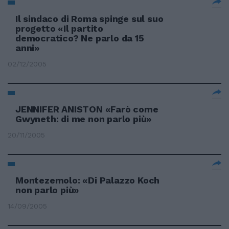
Il sindaco di Roma spinge sul suo
progetto «Il partito
democratico? Ne parlo da 15
anni»
02/12/2005
JENNIFER ANISTON «Farò come
Gwyneth: di me non parlo più»
20/11/2005
Montezemolo: «Di Palazzo Koch
non parlo più»
14/09/2005