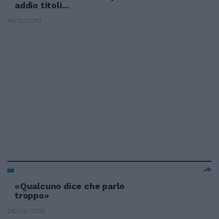
addio titoli...
19/12/2010
«Qualcuno dice che parlo
troppo»
26/09/2010