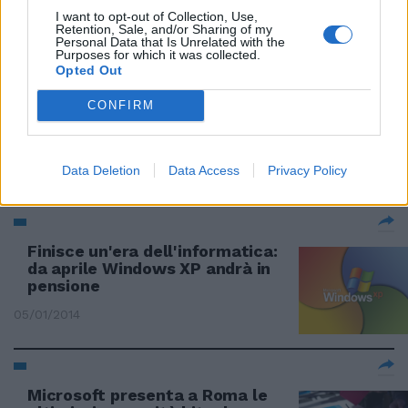
novità
I want to opt-out of Collection, Use,
Retention, Sale, and/or Sharing of my
Personal Data that Is Unrelated with the
24/01/2014
Purposes for which it was collected.
Opted Out
CONFIRM
Windows Xp, pronte le patch di
sicurezza prima della "pensione"
Data Deletion
Data Access
Privacy Policy
18/01/2014
Finisce un'era dell'informatica:
da aprile Windows XP andrà in
pensione
05/01/2014
Microsoft presenta a Roma le