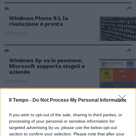
Windows Phone 8.1, la
rivoluzione è pronta
29/03/2014
Windows Xp va in pensione,
Microsoft supporta singoli e
aziende
23/02/2014
Il Tempo -
Do Not Process My Personal Information
Windows Phone 8.1, svelato sul
web il nuovo update
If you wish to opt-out of the sale, sharing to third parties, or
processing of your personal or sensitive information for
23/02/2014
targeted advertising by us, please use the below opt-out
section to confirm your selection. Please note that after your