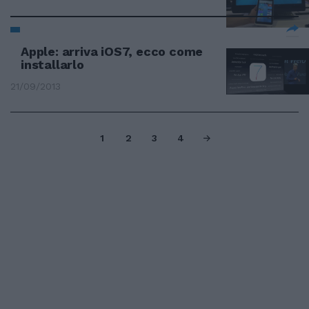
Apple: arriva iOS7, ecco come
installarlo
21/09/2013
1
2
3
4