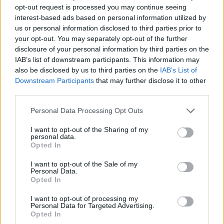
opt-out request is processed you may continue seeing
interest-based ads based on personal information utilized by
Nokia verso Android e low-cost
us or personal information disclosed to third parties prior to
your opt-out. You may separately opt-out of the further
16/02/2014
disclosure of your personal information by third parties on the
IAB’s list of downstream participants. This information may
also be disclosed by us to third parties on the
IAB’s List of
Downstream Participants
that may further disclose it to other
Windows 8.1 update 1, pioggia di
third parties.
novità in arrivo
30/01/2014
Personal Data Processing Opt Outs
I want to opt-out of the Sharing of my
personal data.
Opted In
Windows Xp in pensione, anche i
bancomat sono a rischio
I want to opt-out of the Sale of my
Personal Data.
24/01/2014
Opted In
I want to opt-out of processing my
Personal Data for Targeted Advertising.
Opted In
iOS 7.1 di Apple sarà ricco di