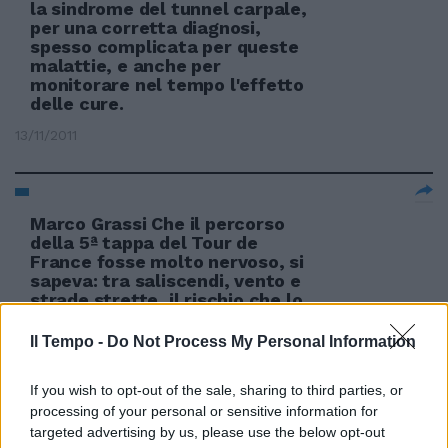
la sindrome del tunnel carpale,
per una corretta diagnosi,
spesso complicata per queste
malattie, e anche per
monitorare nel tempo l'effetto
delle cure.
13/11/2011
Marco Grassi Che il percorso
della 5ª tappa del Tour de
France fosse molto nervoso, si
sapeva: tra saliscendi, vento e
strade strette, il rischio che lo
sviluppo della corsa fosse
falcidiato dalle cadute era
Il Tempo -
Do Not Process My Personal Information
tangibile.
10/07/2011
If you wish to opt-out of the sale, sharing to third parties, or
processing of your personal or sensitive information for
targeted advertising by us, please use the below opt-out