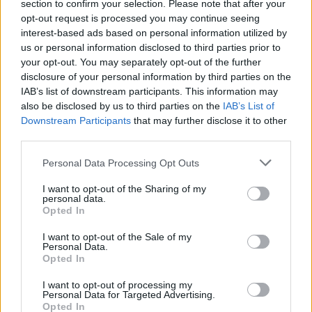
section to confirm your selection. Please note that after your
opt-out request is processed you may continue seeing
Affondo di Bossi: "Berlusconi è
nervoso"
interest-based ads based on personal information utilized by
us or personal information disclosed to third parties prior to
29/05/2011
your opt-out. You may separately opt-out of the further
disclosure of your personal information by third parties on the
IAB’s list of downstream participants. This information may
also be disclosed by us to third parties on the
IAB’s List of
Menez nervoso, Rizzoli lo
Downstream Participants
that may further disclose it to other
ammonisce in ritardo Al 5' Juan
third parties.
entra in area laziale pressato da
dietro da Stendardo e Diakite e
Personal Data Processing Opt Outs
cade.
I want to opt-out of the Sharing of my
13/12/2009
personal data.
Opted In
I want to opt-out of the Sale of my
Personal Data.
Muslera 5.5 Indeciso, titubante,
Opted In
nervoso: è la fotografia della
Lazio.
I want to opt-out of processing my
Personal Data for Targeted Advertising.
06/12/2009
Opted In