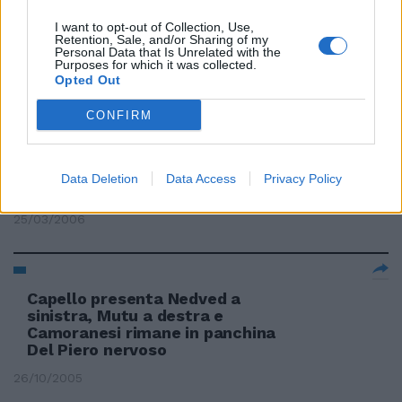
I want to opt-out of Collection, Use,
Retention, Sale, and/or Sharing of my
Personal Data that Is Unrelated with the
Mourinho nervoso, Inter al bivio
Purposes for which it was collected.
Opted Out
23/01/2009
CONFIRM
Nedved nervoso. Espulsione
Data Deletion
Data Access
Privacy Policy
giusta
25/03/2006
Capello presenta Nedved a
sinistra, Mutu a destra e
Camoranesi rimane in panchina
Del Piero nervoso
26/10/2005