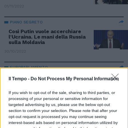
01/11/2022
PIANO SEGRETO
Così Putin vuole accerchiare
l'Ucraina. Le mani della Russia
sulla Moldavia
30/10/2022
EUROPARLAMENTO
A Ucraina e Moldavia subito lo
Il Tempo -
Do Not Process My Personal Information
status di candidato Ue. Ma per
loro "nessuna procedura
accelerata"
If you wish to opt-out of the sale, sharing to third parties, or
processing of your personal or sensitive information for
23/06/2022
targeted advertising by us, please use the below opt-out
section to confirm your selection. Please note that after your
opt-out request is processed you may continue seeing
IL CONFLITTO SI ESPANDE
interest-based ads based on personal information utilized by
Londra vuole armare la Moldavia