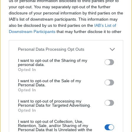
us or personal information disclosed to third parties prior to
sugli "standard Nato": Putin
your opt-out. You may separately opt-out of the further
vuole una Russia più grande
disclosure of your personal information by third parties on the
IAB’s list of downstream participants. This information may
21/05/2022
also be disclosed by us to third parties on the
IAB’s List of
Downstream Participants
that may further disclose it to other
NUOVO FRONTE
third parties.
L’Ue ora militarizza anche la
Personal Data Processing Opt Outs
Moldavia. La promessa di Michel:
“Pronti ad aumentare il
I want to opt-out of the Sharing of my
sostegno”
personal data.
Opted In
05/05/2022
I want to opt-out of the Sale of my
Personal Data.
LA DECISIONE
Opted In
La mossa della Russia in
I want to opt-out of processing my
Transnistria è un segnale: si
Personal Data for Targeted Advertising.
allarga la guerra contro
Opted In
l’Ucraina
I want to opt-out of Collection, Use,
03/05/2022
Retention, Sale, and/or Sharing of my
Personal Data that Is Unrelated with the