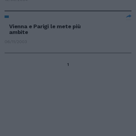
Vienna e Parigi le mete più
ambite
06/11/2003
1