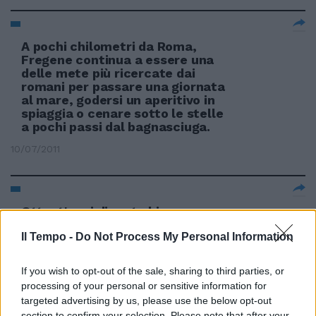
A pochi chilometri da Roma,
Fregene continua a essere una
delle mete più ricercate dai
romani per passare una giornata
al mare, godersi un aperitivo in
spiaggia o cenare sotto le stelle
a pochi passi dal bagnasciuga.
10/07/2011
Ottant'anni di mete bianconere
20/03/2011
Il Tempo -
Do Not Process My Personal Information
If you wish to opt-out of the sale, sharing to third parties, or
processing of your personal or sensitive information for
Francia e Nicaragua le mete
targeted advertising by us, please use the below opt-out
dorate dei protagonisti degli
section to confirm your selection. Please note that after your