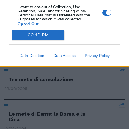
di pellegrinaggio».
I want to opt-out of Collection, Use,
Retention, Sale, and/or Sharing of my
06/09/2009
Personal Data that Is Unrelated with the
Purposes for which it was collected.
Opted Out
CONFIRM
Federalberghi, incentivi per le
mete italiane
14/12/2005
Data Deletion
Data Access
Privacy Policy
Tre mete di consolazione
25/06/2005
Le mete di Eems: la Borsa e la
Cina
12/05/2004