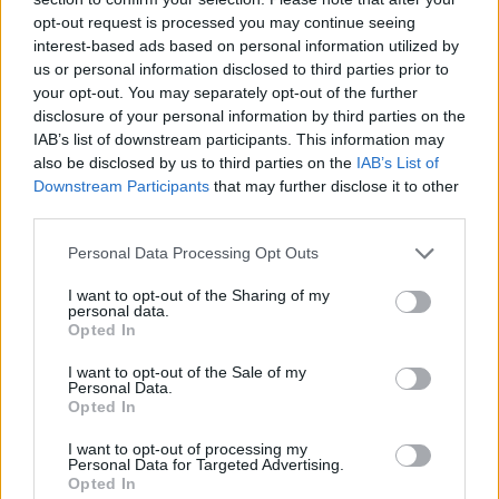
anni di piombo
opt-out request is processed you may continue seeing
interest-based ads based on personal information utilized by
31/12/2010
us or personal information disclosed to third parties prior to
your opt-out. You may separately opt-out of the further
disclosure of your personal information by third parties on the
IAB’s list of downstream participants. This information may
Grecia e Spagna le mete dei
also be disclosed by us to third parties on the
IAB’s List of
vacanzieri di settembre
Downstream Participants
that may further disclose it to other
12/09/2010
third parties.
Personal Data Processing Opt Outs
I want to opt-out of the Sharing of my
Shopping Le mete del litorale
personal data.
Opted In
13/12/2009
I want to opt-out of the Sale of my
Personal Data.
Opted In
«L'azione dell'Opera Romana
I want to opt-out of processing my
Pellegrinaggi e il ruolo di Roma
Personal Data for Targeted Advertising.
ci può portare a costruire una
Opted In
rete tra tutte le città e le mete