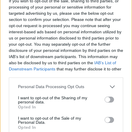
arrestati dai carabinieri al
If you wish to opt-out of the sale, sharing to third parties, or
mercatino rionale mentre
processing of your personal or sensitive information for
tentavano di vendere un pc
targeted advertising by us, please use the below opt-out
rubato.
section to confirm your selection. Please note that after your
opt-out request is processed you may continue seeing
06/01/2013
interest-based ads based on personal information utilized by
us or personal information disclosed to third parties prior to
your opt-out. You may separately opt-out of the further
disclosure of your personal information by third parties on the
6Un mercatino di Natale sui
IAB’s list of downstream participants. This information may
generis realizzato dai detenuti.
also be disclosed by us to third parties on the
IAB’s List of
31/12/2011
Downstream Participants
that may further disclose it to other
third parties.
Personal Data Processing Opt Outs
TRASTEVERE A piazza Mastai
I want to opt-out of the Sharing of my
mercatino dei detenuti
personal data.
5L'Agenzia Capitolina sulle
Opted In
Tossicodipendenze partecipa a
«Evasioni Romane», il mercatino
I want to opt-out of the Sale of my
di Natale dove acquistare i
Personal Data.
prodotti realizzati dai detenuti
Opted In