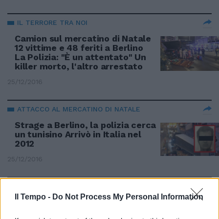
IL TERRORE TRA NOI
Camion sul mercatino di Natale
12 vittime e 48 feriti a Berlino
La Polizia: "È un attentato" Un
killer morto, l'altro arrestato
25/12/2016
ATTACCO AL MERCATINO DI NATALE
Strage a Berlino, la polizia cerca
un tunisino Arrivò in Italia nel
2012
25/12/2016
Il Tempo -
Do Not Process My Personal Information
MONTE MARIO Presi a vendere
un pc rubato 1Sono stati