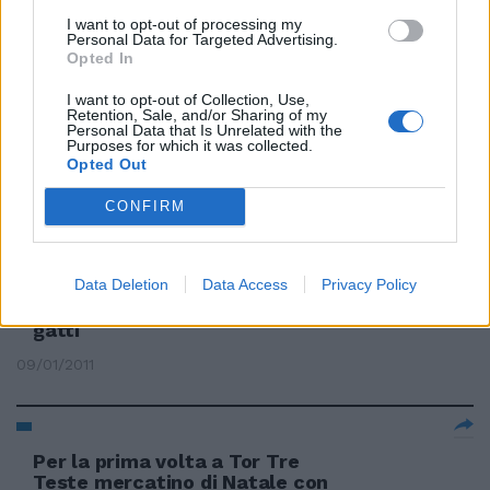
delle carceri romane, in
programma f
I want to opt-out of processing my
Personal Data for Targeted Advertising.
Opted In
25/12/2011
I want to opt-out of Collection, Use,
Retention, Sale, and/or Sharing of my
Personal Data that Is Unrelated with the
Purposes for which it was collected.
Il mercatino coi prodotti dei
Opted Out
detenuti
CONFIRM
11/12/2011
Data Deletion
Data Access
Privacy Policy
All'Argentina il mercatino dei
gatti
09/01/2011
Per la prima volta a Tor Tre
Teste mercatino di Natale con