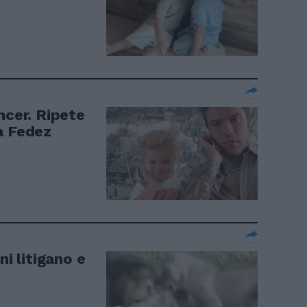
ncer. Ripete
à Fedez
ni litigano e