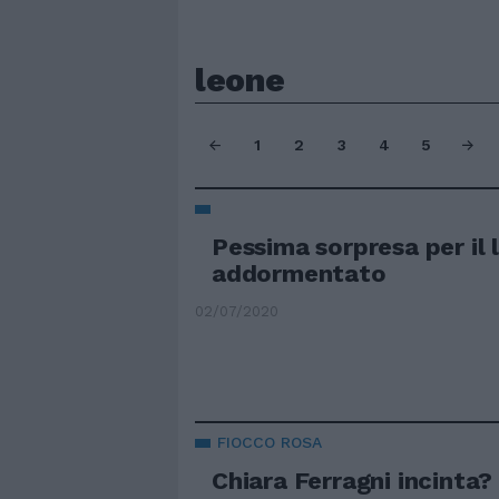
leone
1
2
3
4
5
Pessima sorpresa per il
addormentato
02/07/2020
FIOCCO ROSA
Chiara Ferragni incinta?