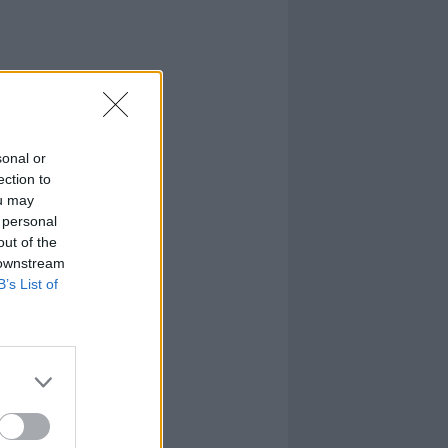
sonal or
ection to
ou may
 personal
out of the
 downstream
B’s List of