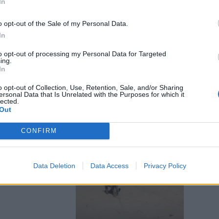
In
o opt-out of the Sale of my Personal Data.
In
to opt-out of processing my Personal Data for Targeted
one finisce a
ing.
o
In
o opt-out of Collection, Use, Retention, Sale, and/or Sharing
ersonal Data that Is Unrelated with the Purposes for which it
lected.
Out
CONFIRM
e zampe dalla
Data Deletion
Data Access
Privacy Policy