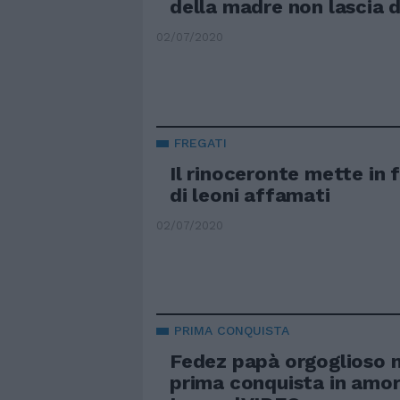
della madre non lascia 
02/07/2020
FREGATI
Il rinoceronte mette in 
di leoni affamati
02/07/2020
PRIMA CONQUISTA
Fedez papà orgoglioso 
prima conquista in amore