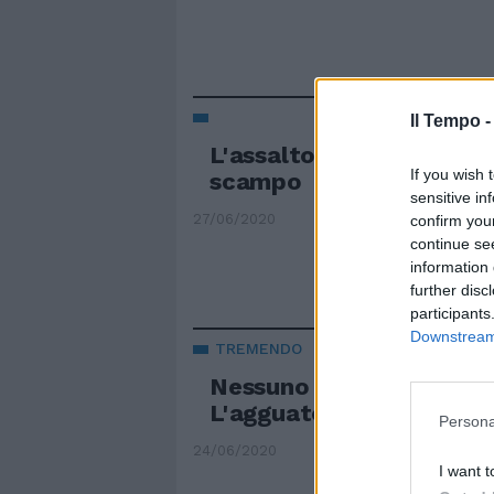
Il Tempo 
L'assalto del leone e la
If you wish 
scampo
sensitive in
27/06/2020
confirm you
continue se
information 
further disc
participants
Downstream 
TREMENDO
Nessuno vede arrivare il
L'agguato alle spalle è 
Persona
24/06/2020
I want t