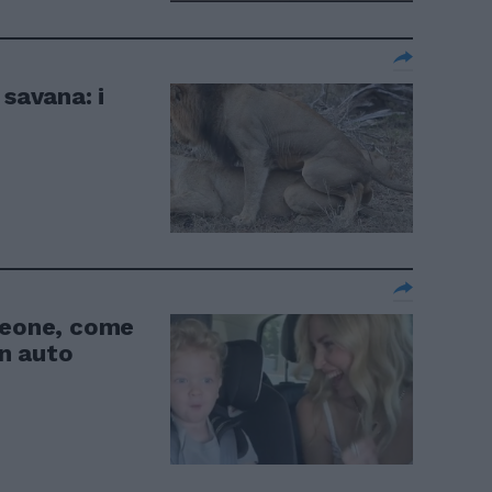
 savana: i
Leone, come
in auto