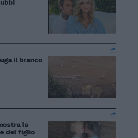
dubbi
fuga il branco
mostra la
 del figlio