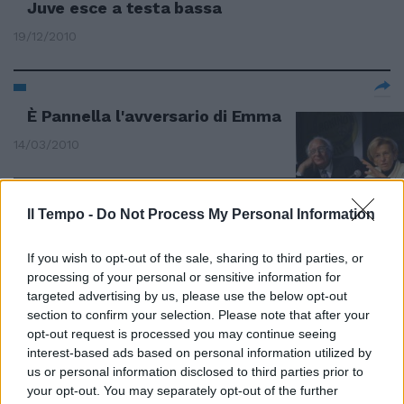
Juve esce a testa bassa
19/12/2010
È Pannella l'avversario di Emma
14/03/2010
Il Tempo -
Do Not Process My Personal Information
Apertura all'Udc e maggiore
rispetto per l'avversario politico
If you wish to opt-out of the sale, sharing to third parties, or
13/09/2009
processing of your personal or sensitive information for
targeted advertising by us, please use the below opt-out
section to confirm your selection. Please note that after your
opt-out request is processed you may continue seeing
Sesso molesto per fare fuori
interest-based ads based on personal information utilized by
l'avversario
us or personal information disclosed to third parties prior to
your opt-out. You may separately opt-out of the further
24/05/2009