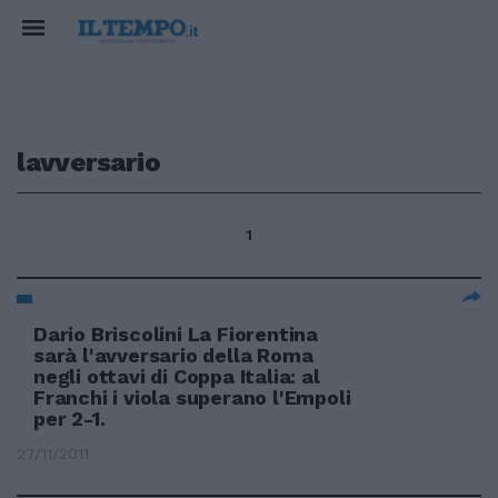
lavversario
1
Dario Briscolini La Fiorentina
sarà l'avversario della Roma
negli ottavi di Coppa Italia: al
Franchi i viola superano l'Empoli
per 2-1.
27/11/2011