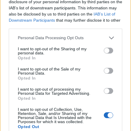
disclosure of your personal information by third parties on the
IAB’s list of downstream participants. This information may
also be disclosed by us to third parties on the
IAB’s List of
Downstream Participants
that may further disclose it to other
Entrambi gli schieramenti
third parties.
convinti che il «loro» leader
abbia battuto l'avversario
Personal Data Processing Opt Outs
14/03/2006
I want to opt-out of the Sharing of my
personal data.
Opted In
PUGILATO Cambia in extremis
I want to opt-out of the Sale of my
Personal Data.
l'avversario di Cantatore NON
Opted In
sarà più l'ucraino Alexandre ...
I want to opt-out of processing my
22/03/2004
Personal Data for Targeted Advertising.
Opted In
I want to opt-out of Collection, Use,
Retention, Sale, and/or Sharing of my
Il pugile di Civitavecchia mette
Personal Data that Is Unrelated with the
in difficoltà l'avversario nelle
Purposes for which it was collected.
prime otto riprese Decisivo
Opted Out