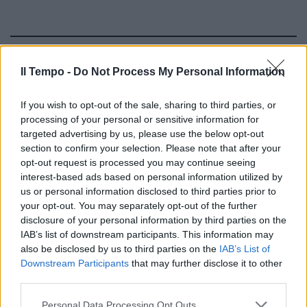
Alessandro Fusco Jacques
Il Tempo -
Do Not Process My Personal Information
Brunel ha profonda fiducia nella
«sua» squadra e conferma
If you wish to opt-out of the sale, sharing to third parties, or
tredici titolari sul XV che sabato
processing of your personal or sensitive information for
scorso ha perso a Parigi.
targeted advertising by us, please use the below opt-out
12/02/2012
section to confirm your selection. Please note that after your
opt-out request is processed you may continue seeing
interest-based ads based on personal information utilized by
us or personal information disclosed to third parties prior to
Aldo, Giovanni & Giacomo
your opt-out. You may separately opt-out of the further
Ambientalisti da ridere
disclosure of your personal information by third parties on the
IAB’s list of downstream participants. This information may
30/04/2010
also be disclosed by us to third parties on the
IAB’s List of
Downstream Participants
that may further disclose it to other
third parties.
SÉGOLÈNE ROYAL, socialista, è
Personal Data Processing Opt Outs