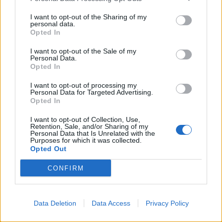
nata a Dakar il 22 settembre
1953 dal colonnello di artigliera
I want to opt-out of the Sharing of my
Jacques ...
personal data.
Opted In
11/03/2007
I want to opt-out of the Sale of my
Personal Data.
Opted In
PECHINO 2008 Rogge, una sola
I want to opt-out of processing my
nazionale per Corea del Nord e
Personal Data for Targeted Advertising.
Sud LOSANNA — Il Presidente
Opted In
del Cio Jacques ...
I want to opt-out of Collection, Use,
Retention, Sale, and/or Sharing of my
29/08/2006
Personal Data that Is Unrelated with the
Purposes for which it was collected.
Opted Out
CONFIRM
Addio a Jacques Dufilho il
colonnello Buttiglione
29/08/2005
Data Deletion
Data Access
Privacy Policy