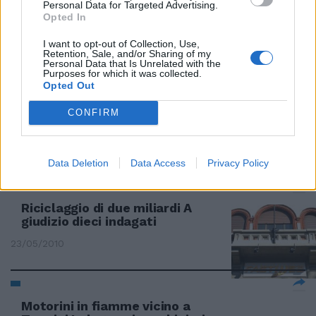
Personal Data for Targeted Advertising.
Era un complotto contro il
Opted In
governo
I want to opt-out of Collection, Use,
13/06/2010
Retention, Sale, and/or Sharing of my
Personal Data that Is Unrelated with the
Purposes for which it was collected.
Opted Out
Complotto anti-Cav, spuntano i
CONFIRM
politici
13/06/2010
Data Deletion
Data Access
Privacy Policy
Riciclaggio di due miliardi A
giudizio dieci indagati
23/05/2010
Motorini in fiamme vicino a