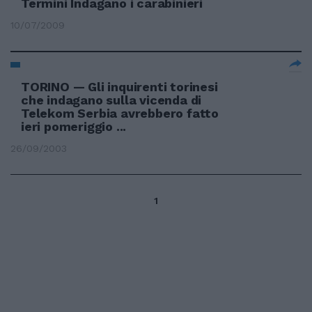
Termini Indagano i carabinieri
10/07/2009
TORINO — Gli inquirenti torinesi
che indagano sulla vicenda di
Telekom Serbia avrebbero fatto
ieri pomeriggio ...
26/09/2003
1