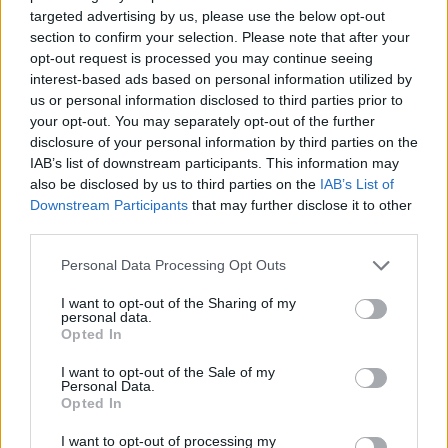
della procura di Napoli, dai pm
targeted advertising by us, please use the below opt-out
che indagano sul presunto
section to confirm your selection. Please note that after your
riciclaggio di soldi della
opt-out request is processed you may continue seeing
camorra.
interest-based ads based on personal information utilized by
18/09/2011
us or personal information disclosed to third parties prior to
your opt-out. You may separately opt-out of the further
disclosure of your personal information by third parties on the
IAB’s list of downstream participants. This information may
also be disclosed by us to third parties on the
IAB’s List of
P4: "La casa di Tremonti è
pagata da Milanese"
Downstream Participants
that may further disclose it to other
third parties.
10/07/2011
Personal Data Processing Opt Outs
I want to opt-out of the Sharing of my
personal data.
Sulla lobby P3 la testimonianza
Opted In
di Formigoni
I want to opt-out of the Sale of my
08/08/2010
Personal Data.
Opted In
I want to opt-out of processing my