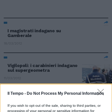
I magistrati indagano su
Gamberale
18/03/2012
Vigilopoli: i carabinieri indagano
sul supergeometra
11/03/2012
Il Tempo -
Do Not Process My Personal Information
BALOTELLI Ascoltato dai pm
sulla camorra Mario Balotelli è
If you wish to opt-out of the sale, sharing to third parties, or
stato ascoltato, negli uffici
processing of your personal or sensitive information for