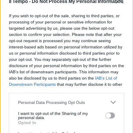
Il Tempo -
Do Not Process My Personal Information
If you wish to opt-out of the sale, sharing to third parties, or
processing of your personal or sensitive information for
Hamsik sfida gli All Whites
targeted advertising by us, please use the below opt-out
neozelandesi
section to confirm your selection. Please note that after your
20/06/2010
opt-out request is processed you may continue seeing
interest-based ads based on personal information utilized by
us or personal information disclosed to third parties prior to
your opt-out. You may separately opt-out of the further
disclosure of your personal information by third parties on the
Lazio, passo in avanti
IAB’s list of downstream participants. This information may
04/04/2010
also be disclosed by us to third parties on the
IAB’s List of
Downstream Participants
that may further disclose it to other
third parties.
Mazzarri punta su Lavezzi e
Personal Data Processing Opt Outs
Hamsik
I want to opt-out of the Sharing of my
04/04/2010
personal data.
Opted In