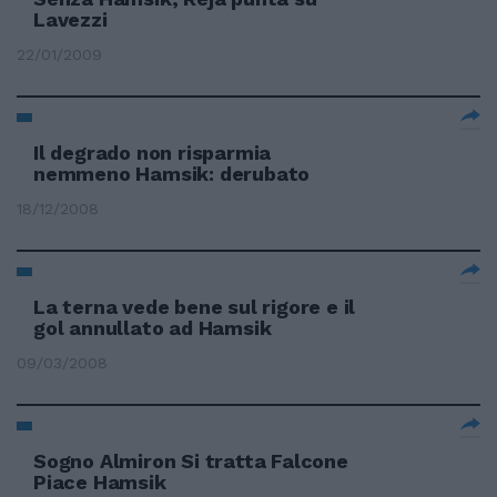
Lavezzi
22/01/2009
Il degrado non risparmia
nemmeno Hamsik: derubato
18/12/2008
La terna vede bene sul rigore e il
gol annullato ad Hamsik
09/03/2008
Sogno Almiron Si tratta Falcone
Piace Hamsik