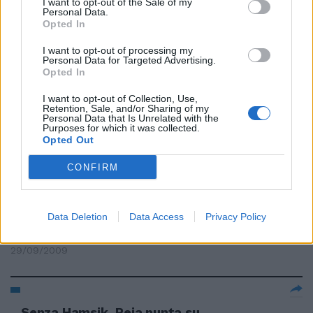
I want to opt-out of the Sale of my
Personal Data.
Avanti con i gol di Baptista e
Opted In
Vucinic, Denis accorcia per il
Napoli poi Hamsik realizza un
I want to opt-out of processing my
Personal Data for Targeted Advertising.
rigore dubbio. L'Inter torna a +7,
Opted In
Milan a +3
I want to opt-out of Collection, Use,
07/03/2010
Retention, Sale, and/or Sharing of my
Personal Data that Is Unrelated with the
Purposes for which it was collected.
Opted Out
STATISTICHE Molto
CONFIRM
probabilmente le statistiche
attribuiranno ad Hamsik, autore
delle due reti del Napoli contro il
Siena, un rigore sbagliato ed un
Data Deletion
Data Access
Privacy Policy
gol di più su azione.
29/09/2009
Senza Hamsik, Reja punta su