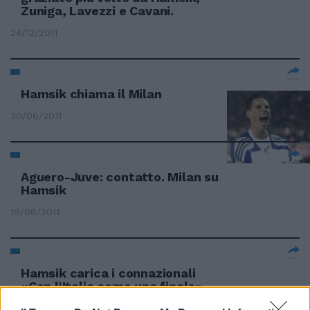
Zuniga, Lavezzi e Cavani.
24/12/2011
Hamsik chiama il Milan
30/06/2011
Aguero-Juve: contatto. Milan su
Hamsik
19/06/2011
Hamsik carica i connazionali
«Con l'Italia come una finale»
27/06/2010