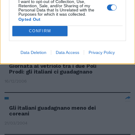
I want to opt-out of Collection, Use,
Retention, Sale, and/or Sharing of my
Personal Data that Is Unrelated with the
Purposes for which it was collected.
Opted Out
Macellai e ristoranti
guadagnano mille euro al mese
CONFIRM
06/05/2008
Data Deletion
Data Access
Privacy Policy
Giornata al vetriolo tra i due Poli
Prodi: gli italiani ci guadagnano
16/12/2006
Gli italiani guadagnano meno dei
coreani
21/03/2004