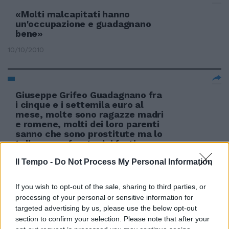
«Molti malcapitati hanno
un'occupazione e guadagnano
bene»
10/10/2010
Giuseppe Grifeo Guadagnano fra
i cinque e i settemila euro al
mese, molte sono ragazze madri
e romene, molti dei loro parenti
sanno che sono prostitute ma lo
tollerano a fronte dei forti
guadagni.
Il Tempo -
Do Not Process My Personal Information
19/09/2010
If you wish to opt-out of the sale, sharing to third parties, or
processing of your personal or sensitive information for
targeted advertising by us, please use the below opt-out
Tagli ai consulenti da 200 mila
section to confirm your selection. Please note that after your
euro