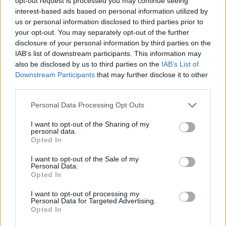
opt-out request is processed you may continue seeing
interest-based ads based on personal information utilized by
23/05/2010
us or personal information disclosed to third parties prior to
your opt-out. You may separately opt-out of the further
disclosure of your personal information by third parties on the
IAB’s list of downstream participants. This information may
Nomade 16enne arrestata 22
also be disclosed by us to third parties on the
IAB’s List of
volte
Downstream Participants
that may further disclose it to other
10/01/2010
third parties.
Personal Data Processing Opt Outs
I want to opt-out of the Sharing of my
Brunetta: «Agli italiani non si
personal data.
chieda quanto guadagnano»
Opted In
22/03/2009
I want to opt-out of the Sale of my
Personal Data.
Opted In
I want to opt-out of processing my
FUTEBOL FINANCE «Ibra e Kakà i
Personal Data for Targeted Advertising.
più pagati» Guadagnano 9 ...
Opted In
07/02/2009