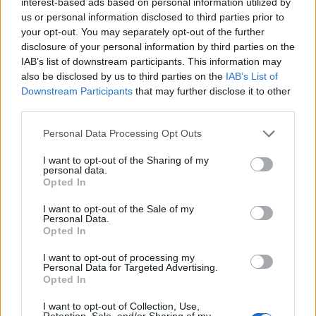
interest-based ads based on personal information utilized by
us or personal information disclosed to third parties prior to
your opt-out. You may separately opt-out of the further
disclosure of your personal information by third parties on the
Quel muro in mezzo alla strada
IAB’s list of downstream participants. This information may
30/06/2010
also be disclosed by us to third parties on the
IAB’s List of
Downstream Participants
that may further disclose it to other
third parties.
Personal Data Processing Opt Outs
"Che emozione sul palco, Ma
erano parole dal cuore"
I want to opt-out of the Sharing of my
personal data.
29/03/2009
Opted In
I want to opt-out of the Sale of my
Personal Data.
Opted In
Arriva il quarto capitolo di Fast &
Furious
I want to opt-out of processing my
Personal Data for Targeted Advertising.
29/03/2009
Opted In
I want to opt-out of Collection, Use,
Retention, Sale, and/or Sharing of my