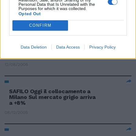
Personal Data that Is Unrelated with the
Enrico Tonali È grigio scuro
Purposes for which it was collected.
come l'acciaio brunito di una ...
Opted Out
11/05/2008
CONFIRM
Data Deletion
Data Access
Privacy Policy
Shostakovich, il «grigio» genio
tra Stalin e Hitler
12/08/2006
SAFILO Oggi il collocamento a
Milano Sul mercato grigio arriva
a +8%
08/12/2005