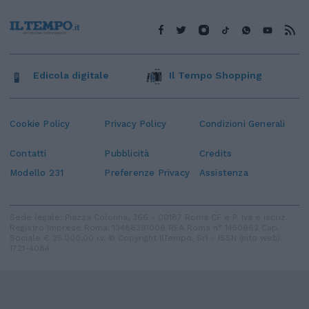
Edicola digitale
Il Tempo Shopping
Cookie Policy
Privacy Policy
Condizioni Generali
Contatti
Pubblicità
Credits
Modello 231
Preferenze Privacy
Assistenza
Sede legale: Piazza Colonna, 366 - 00187 Roma CF e P. Iva e Iscriz.
Registro Imprese Roma: 13486391009 REA Roma n° 1450962 Cap.
Sociale € 25.000,00 i.v. © Copyright IlTempo. Srl - ISSN (sito web):
1721-4084
TORNA SU