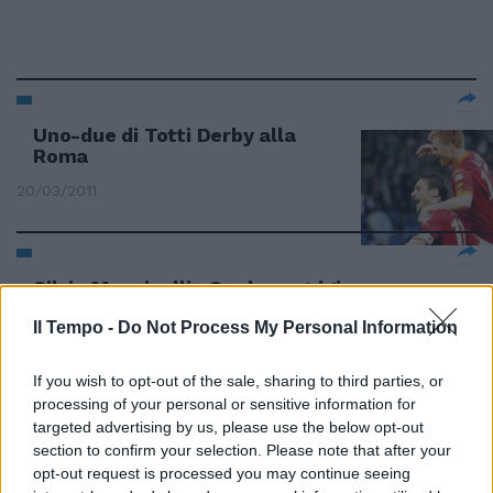
Uno-due di Totti Derby alla
Roma
20/03/2011
Silvia Mancinelli «Quel suv grigio
correva come un matto.
Il Tempo -
Do Not Process My Personal Information
14/11/2010
If you wish to opt-out of the sale, sharing to third parties, or
processing of your personal or sensitive information for
targeted advertising by us, please use the below opt-out
L'Unità d'Italia è tutta in grigio
section to confirm your selection. Please note that after your
opt-out request is processed you may continue seeing
12/09/2010