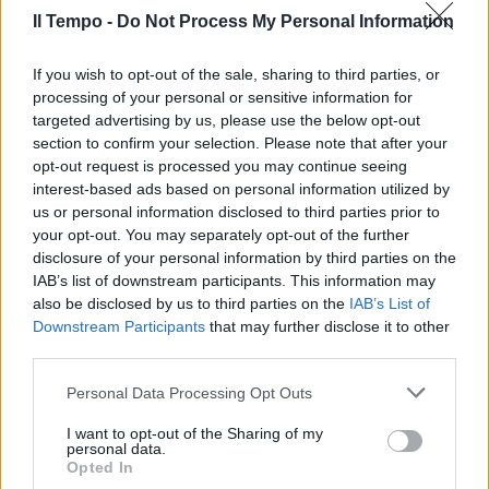
Sabatini ha rinnovato La Roma
Il Tempo -
Do Not Process My Personal Information
torna a far gola...
11/03/2012
If you wish to opt-out of the sale, sharing to third parties, or
processing of your personal or sensitive information for
targeted advertising by us, please use the below opt-out
section to confirm your selection. Please note that after your
opt-out request is processed you may continue seeing
E le lacrime strozzano le parole
in gola alla Fornero
interest-based ads based on personal information utilized by
us or personal information disclosed to third parties prior to
11/12/2011
your opt-out. You may separately opt-out of the further
disclosure of your personal information by third parties on the
IAB’s list of downstream participants. This information may
also be disclosed by us to third parties on the
IAB’s List of
"La Capitale ricca fa gola alle
Downstream Participants
that may further disclose it to other
mafie"
third parties.
27/11/2011
Personal Data Processing Opt Outs
I want to opt-out of the Sharing of my
personal data.
Opted In
Canzoni più scaricateAdele la