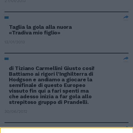
27/01/2013
Taglia la gola alla nuora
«Tradiva mio figlio»
13/01/2013
di Tiziano Carmellini Giusto così!
Battiamo ai rigori l'Inghilterra di
Hodgson e andiamo a giocare la
semifinale di questo Europeo
vissuto fin qui a fari spenti ma
che adesso inizia a far gola allo
strepitoso gruppo di Prandelli.
30/06/2012