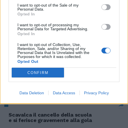
più forte Dopo l'intervento alla
I want to opt-out of the Sale of my
gola sbaraglia tutti
Personal Data.
Opted In
06/11/2011
I want to opt-out of processing my
Personal Data for Targeted Advertising.
Opted In
La politica toglie la cravatta
I want to opt-out of Collection, Use,
Retention, Sale, and/or Sharing of my
28/08/2011
Personal Data that Is Unrelated with the
Purposes for which it was collected.
Opted Out
CONFIRM
Ha sparato alla madre alla gola
con un colpo di fiocina
12/06/2011
Data Deletion
Data Access
Privacy Policy
Scavalca il cancello della scuola
e si ferisce gravemente alla gola