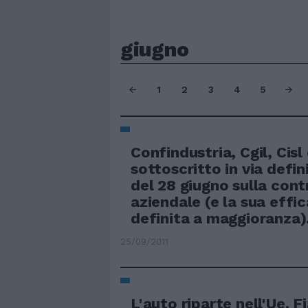
giugno
1
2
3
4
5
Confindustria, Cgil, Cisl
sottoscritto in via defin
del 28 giugno sulla con
aziendale (e la sua effi
definita a maggioranza)
25/09/2011
L'auto riparte nell'Ue. Fi