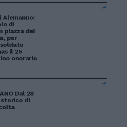
i Alemanno:
lo di
in piazza del
a, per
l soldato
as il 25
dino onorario
IANO Dal 28
storico di
colta