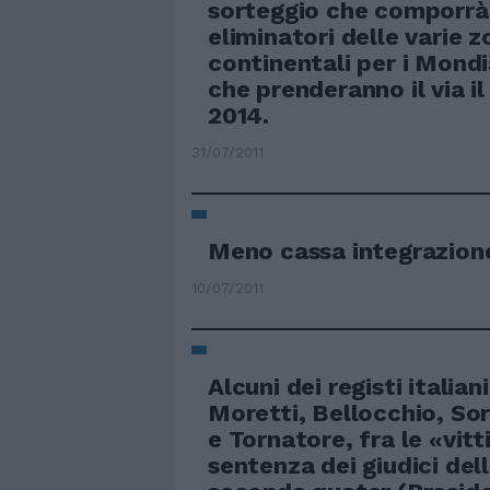
sorteggio che comporrà 
eliminatori delle varie 
continentali per i Mondia
che prenderanno il via il
2014.
31/07/2011
Meno cassa integrazion
10/07/2011
Alcuni dei registi italia
Moretti, Bellocchio, Sor
e Tornatore, fra le «vit
sentenza dei giudici del