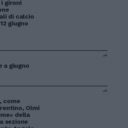
i gironi
zone
li di calcio
 12 giugno
e a giugno
ni, come
rentino, Olmi
time» della
la sezione