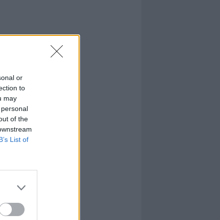
sonal or
ection to
ou may
 personal
out of the
 downstream
B’s List of