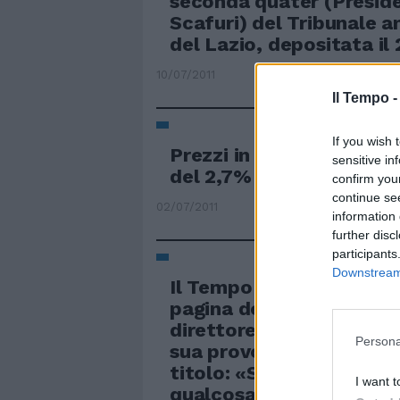
seconda quater (Presid
Scafuri) del Tribunale 
del Lazio, depositata il
10/07/2011
Il Tempo 
If you wish 
Prezzi in corsa a giugno
sensitive in
del 2,7% Al top i traspor
confirm you
continue se
02/07/2011
information 
further disc
participants
Downstream 
Il Tempo 21 Giugno 2011
pagina del Tempo di ieri i
direttore Mario Sechi ha
Persona
sua provocazione nell'ar
titolo: «Sono berluscon
I want t
qualcosa da dichiarare»