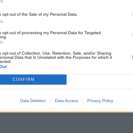
In
o opt-out of the Sale of my Personal Data.
In
to opt-out of processing my Personal Data for Targeted
 La prima
ing.
edì in cui il
In
 lanciato la
o opt-out of Collection, Use, Retention, Sale, and/or Sharing
ticolo dal
ersonal Data that Is Unrelated with the Purposes for which it
lected.
iano e ho
Out
.
CONFIRM
Data Deletion
Data Access
Privacy Policy
tv Tutto