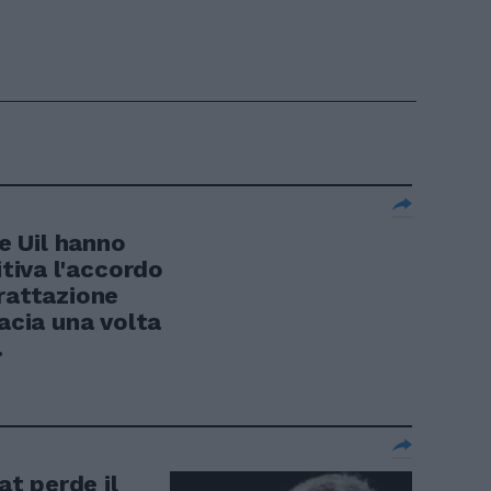
 e Uil hanno
itiva l'accordo
trattazione
cacia una volta
.
at perde il