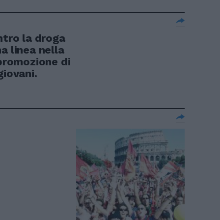
ntro la droga
a linea nella
 promozione di
 giovani.