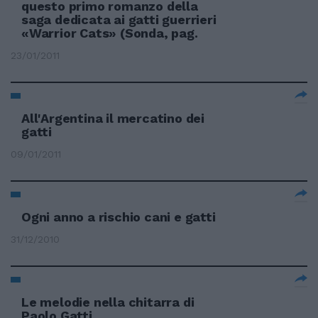
questo primo romanzo della
saga dedicata ai gatti guerrieri
«Warrior Cats» (Sonda, pag.
23/01/2011
All'Argentina il mercatino dei
gatti
09/01/2011
Ogni anno a rischio cani e gatti
31/12/2010
Le melodie nella chitarra di
Paolo Gatti