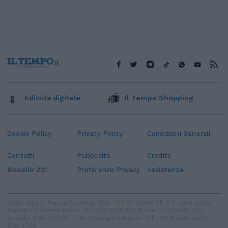
Edicola digitale
Il Tempo Shopping
Cookie Policy
Privacy Policy
Condizioni Generali
Contatti
Pubblicità
Credits
Modello 231
Preferenze Privacy
Assistenza
Sede legale: Piazza Colonna, 366 - 00187 Roma CF e P. Iva e Iscriz.
Registro Imprese Roma: 13486391009 REA Roma n° 1450962 Cap.
Sociale € 25.000,00 i.v. © Copyright IlTempo. Srl - ISSN (sito web):
1721-4084