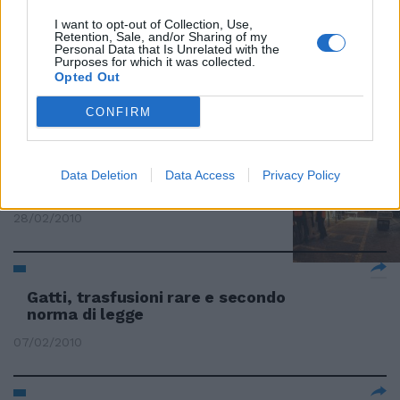
I want to opt-out of Collection, Use,
Retention, Sale, and/or Sharing of my
Cani e gatti carbonizzati nell'ex
Personal Data that Is Unrelated with the
Purposes for which it was collected.
campo
Opted Out
14/03/2010
CONFIRM
Michele fa flop in piazza Quattro
Data Deletion
Data Access
Privacy Policy
gatti al maxischermo
28/02/2010
Gatti, trasfusioni rare e secondo
norma di legge
07/02/2010