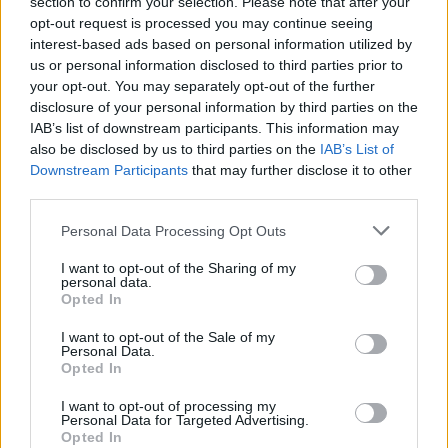
section to confirm your selection. Please note that after your
30/09/2010
opt-out request is processed you may continue seeing
interest-based ads based on personal information utilized by
us or personal information disclosed to third parties prior to
your opt-out. You may separately opt-out of the further
Risparmi senza rinunciare
disclosure of your personal information by third parties on the
all'amore di cani e gatti
IAB’s list of downstream participants. This information may
also be disclosed by us to third parties on the
IAB’s List of
25/07/2010
Downstream Participants
that may further disclose it to other
third parties.
Personal Data Processing Opt Outs
Irpef, Ici e turisti: arriva la
stangata
I want to opt-out of the Sharing of my
personal data.
30/05/2010
Opted In
I want to opt-out of the Sale of my
Personal Data.
Opted In
I gatti tornano a ballare
I want to opt-out of processing my
11/04/2010
Personal Data for Targeted Advertising.
Opted In