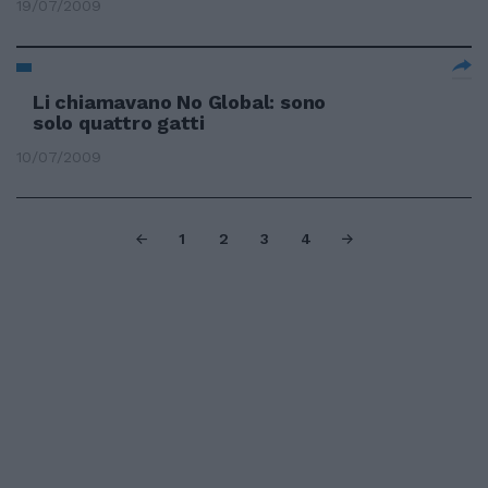
19/07/2009
Li chiamavano No Global: sono
solo quattro gatti
10/07/2009
1
2
3
4