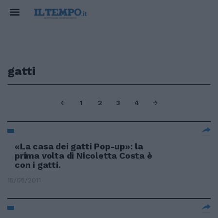
gatti
1
2
3
4
«La casa dei gatti Pop-up»: la
prima volta di Nicoletta Costa è
con i gatti.
15/05/2011