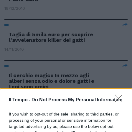
19/12/2010
Taglia di 5mila euro per scoprire
l'avvelenatore killer dei gatti
14/11/2010
Il cerchio magico In mezzo agli
alberi senza odio e dolore gatti e
topi sono amici
14/11/2010
Il Tempo -
Do Not Process My Personal Information
If you wish to opt-out of the sale, sharing to third parties, or
processing of your personal or sensitive information for
Gastrite, ansia e depressione
targeted advertising by us, please use the below opt-out
Anche i gatti dallo psicanalista