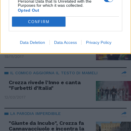
d'Aosta la copriamo col
Personal Data that Is Unrelated with the
Purposes for which it was collected.
Domopak..."
Opted Out
06/10/2019
CONFIRM
L'ADDIO DEL CT DELLA NAZIONALE
Crozza fa Ventura: "Non ho
Data Deletion
Data Access
Privacy Policy
mollato... manco un centesimo"
19/11/2017
IL COMICO AGGIORNA IL TESTO DI MAMELI
Crozza rivede l'Inno e canta
"Furbetti d'Italia"
12/03/2017
LA PARODIA IMPERDIBILE
"Giunte da Incubo", Crozza fa
Cannavacciuolo e incontra la