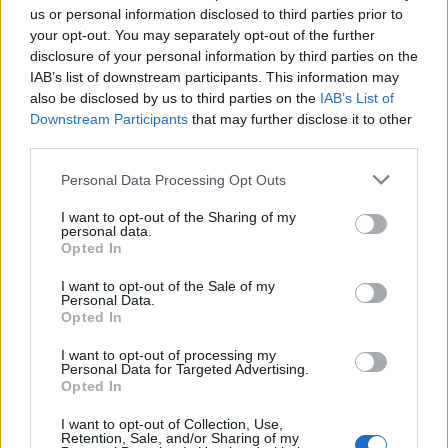
us or personal information disclosed to third parties prior to
15/02/2020
your opt-out. You may separately opt-out of the further
disclosure of your personal information by third parties on the
IAB’s list of downstream participants. This information may
FRATELLI DI CROZZA
also be disclosed by us to third parties on the
IAB’s List of
Crozza fa Grillo e parla al
Downstream Participants
that may further disclose it to other
pupazzo Di Maio: "Ecco il nostro
third parties.
capo"
Personal Data Processing Opt Outs
30/11/2019
I want to opt-out of the Sharing of my
personal data.
TUTTI CONTRO
Opted In
Crozza è Grillo, Conte e
I want to opt-out of the Sale of my
Zingaretti Ecco il piano per fare
Personal Data.
fuori Giggino
Opted In
02/11/2019
I want to opt-out of processing my
Personal Data for Targeted Advertising.
Opted In
LO SKETCH
I want to opt-out of Collection, Use,
Crozza-Briatore: "Se la Valle
Retention, Sale, and/or Sharing of my