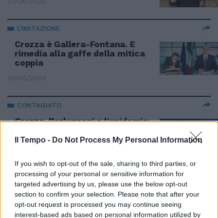
27/06/2020
L'IMITAZIONE
Crozza è Gallera-Fontana. E
rimedia alla gaffe della mitica
coppia
30/05/2020
CONTAGIATO
Crozza-Berlusconi e l'epidemia:
fino al terzo grado di virus non
mi preoccupo
Il Tempo -
Do Not Process My Personal Information
08/03/2020
If you wish to opt-out of the sale, sharing to third parties, or
processing of your personal or sensitive information for
A PEZZI
targeted advertising by us, please use the below opt-out
section to confirm your selection. Please note that after your
5S svaniti? Crozza imita Crimi:
opt-out request is processed you may continue seeing
"Né di destra e sinistra, ora non
interest-based ads based on personal information utilized by
ci siamo più"