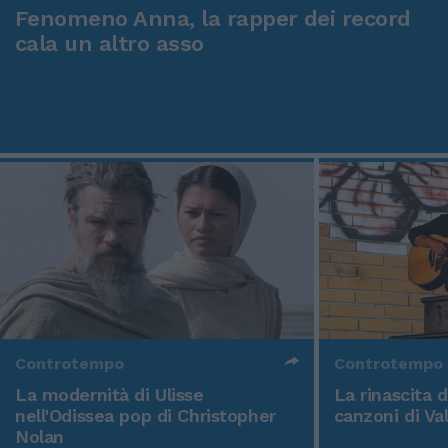
Fenomeno Anna, la rapper dei record
cala un altro asso
Controtempo
Controtempo
La modernità di Ulisse
La rinascita 
nell'Odissea pop di Christopher
canzoni di Va
Nolan