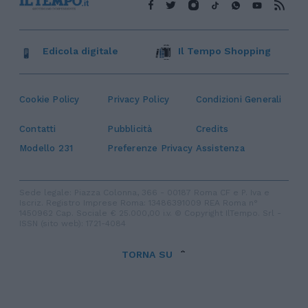
Edicola digitale
Il Tempo Shopping
Cookie Policy
Privacy Policy
Condizioni Generali
Contatti
Pubblicità
Credits
Modello 231
Preferenze Privacy
Assistenza
Sede legale: Piazza Colonna, 366 - 00187 Roma CF e P. Iva e
Iscriz. Registro Imprese Roma: 13486391009 REA Roma n°
1450962 Cap. Sociale € 25.000,00 i.v. © Copyright IlTempo. Srl -
ISSN (sito web): 1721-4084
TORNA SU