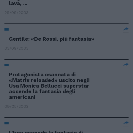
lava, ...
29/09/2003
Gentile: «De Rossi, più fantasia»
03/09/2003
Protagonista osannata di
«Matrix reloaded» uscito negli
Usa Monica Bellucci superstar
accende la fantasia degli
americani
09/05/2003
L'Iraq accende la fantasia di