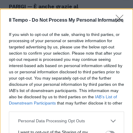
PARIGI — È anche grazie al
talento e alla fantasia italiana,
che la settimana parigina del
Il Tempo -
Do Not Process My Personal Information
pret-a- porter ha chiuso in
bellezza.
If you wish to opt-out of the sale, sharing to third parties, or
09/03/2004
processing of your personal or sensitive information for
targeted advertising by us, please use the below opt-out
section to confirm your selection. Please note that after your
opt-out request is processed you may continue seeing
UN SOGNO, capace di accendere
interest-based ads based on personal information utilized by
la fantasia di moltissimi tifosi:
us or personal information disclosed to third parties prior to
portare Roberto Baggio alle
your opt-out. You may separately opt-out of the further
Olimpiadi di Atene 2004.
disclosure of your personal information by third parties on the
IAB’s list of downstream participants. This information may
07/01/2004
also be disclosed by us to third parties on the
IAB’s List of
Downstream Participants
that may further disclose it to other
third parties.
Emerson-Dacourt qualità e
Personal Data Processing Opt Outs
fantasia
I want to opt-out of the Sharing of my
04/01/2004