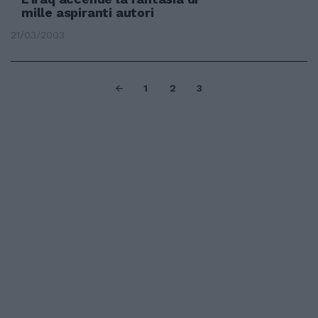
mille aspiranti autori
21/03/2003
1
2
3