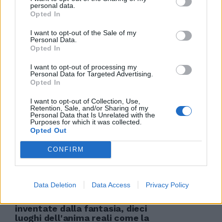
personal data.
Opted In
I want to opt-out of the Sale of my
Personal Data.
Mostri d'incassi ma con poca
Opted In
fantasia Freddy di «Nightmare»
si scontra con Jason di «Venerdì
I want to opt-out of processing my
13». Come ai tempi di Zorro e
Personal Data for Targeted Advertising.
Maciste
Opted In
13/10/2003
I want to opt-out of Collection, Use,
Retention, Sale, and/or Sharing of my
Personal Data that Is Unrelated with the
Purposes for which it was collected.
Opted Out
FANTASIA
CONFIRM
13/10/2003
Data Deletion
Data Access
Privacy Policy
MILANO — Dieci isole siciliane
inventate dalla fantasia, dieci
luoghi dell'anima reali come la