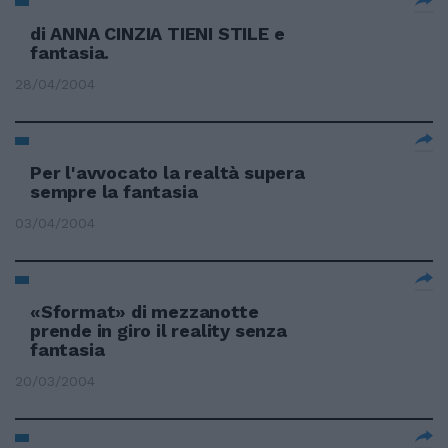
di ANNA CINZIA TIENI STILE e
fantasia.
28/04/2004
Per l'avvocato la realtà supera
sempre la fantasia
03/04/2004
«Sformat» di mezzanotte
prende in giro il reality senza
fantasia
20/03/2004