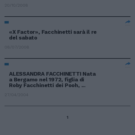
20/10/2008
«X Factor», Facchinetti sarà il re
del sabato
08/07/2008
ALESSANDRA FACCHINETTI Nata
a Bergamo nel 1972, figlia di
Roby Facchinetti dei Pooh, ...
27/04/2004
1