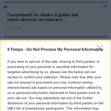
Facchinetti fa «Boh» Il giallo del
rinvio diventa un mistero
20/01/2013
Star Academy Facchinetti si tira
Il Tempo -
Do Not Process My Personal Information
indietro
If you wish to opt-out of the sale, sharing to third parties, or
23/10/2011
processing of your personal or sensitive information for
targeted advertising by us, please use the below opt-out
section to confirm your selection. Please note that after your
opt-out request is processed you may continue seeing
E' nata Mia, la figlia di Alessia
interest-based ads based on personal information utilized by
Marcuzzi e Francesco
Facchinetti
us or personal information disclosed to third parties prior to
your opt-out. You may separately opt-out of the further
04/09/2011
disclosure of your personal information by third parties on the
IAB’s list of downstream participants. This information may