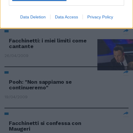
dei famosi»
31/03/2010
Data Deletion
Data Access
Privacy Policy
Facchinetti: i miei limiti come
cantante
26/04/2009
Pooh: "Non sappiamo se
continueremo"
19/04/2009
Facchinetti si confessa con
Maugeri