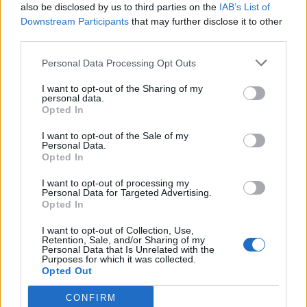
also be disclosed by us to third parties on the
IAB’s List of
Downstream Participants
that may further disclose it to other
Victoria Cabello alla guida di
third parties.
"Quelli che il calcio"
Personal Data Processing Opt Outs
30/06/2011
I want to opt-out of the Sharing of my
personal data.
Opted In
Marcuzzi - Facchinetti: dopo il
I want to opt-out of the Sale of my
bebè probabili nozze
Personal Data.
Opted In
05/06/2011
I want to opt-out of processing my
Personal Data for Targeted Advertising.
Opted In
X-Factor 4, domani si parte
I want to opt-out of Collection, Use,
Retention, Sale, and/or Sharing of my
12/09/2010
Personal Data that Is Unrelated with the
Purposes for which it was collected.
Opted Out
CONFIRM
E Facchinetti sbarca sull'«Isola