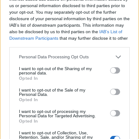
us or personal information disclosed to third parties prior to
your opt-out. You may separately opt-out of the further
Franceschini: le nostre liste più
disclosure of your personal information by third parties on the
serie del Pdl Sono responsabile
IAB’s list of downstream participants. This information may
anche di un esito negativo
also be disclosed by us to third parties on the
IAB’s List of
28/04/2009
Downstream Participants
that may further disclose it to other
third parties.
Personal Data Processing Opt Outs
Epifani: «Prevedo un esito
I want to opt-out of the Sharing of my
tragico». Attacco al governo
personal data.
Opted In
12/09/2008
I want to opt-out of the Sale of my
Personal Data.
Opted In
«Comunico che le trattative con
I want to opt-out of processing my
la presidenza per il
Personal Data for Targeted Advertising.
prolungamento dell'incarico non
Opted In
hanno dato esito ...
I want to opt-out of Collection, Use,
02/06/2005
Retention, Sale, and/or Sharing of my