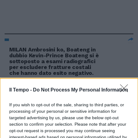
MILAN Ambrosini ko, Boateng in
dubbio Kevin-Prince Boateng si è
sottoposto a esami radiografici
per escludere fratture costali
che hanno dato esito negativo.
18/09/2011
Il Tempo -
Do Not Process My Personal Information
If you wish to opt-out of the sale, sharing to third parties, or
Se si vota rivincerebbe
processing of your personal or sensitive information for
Berlusconi
targeted advertising by us, please use the below opt-out
section to confirm your selection. Please note that after your
11/10/2009
opt-out request is processed you may continue seeing
interest-based ads based on personal information utilized by