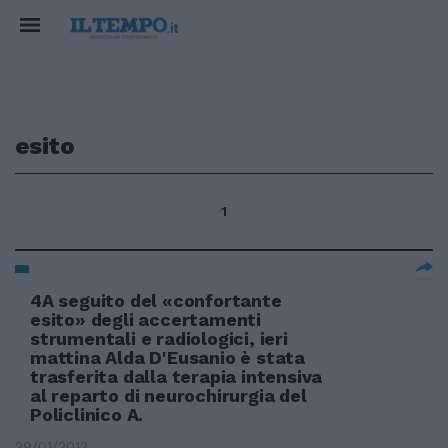
esito
1
4A seguito del «confortante
esito» degli accertamenti
strumentali e radiologici, ieri
mattina Alda D'Eusanio è stata
trasferita dalla terapia intensiva
al reparto di neurochirurgia del
Policlinico A.
29/01/2012