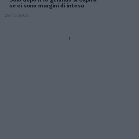
se ci sono margini di intesa
29/12/2003
1