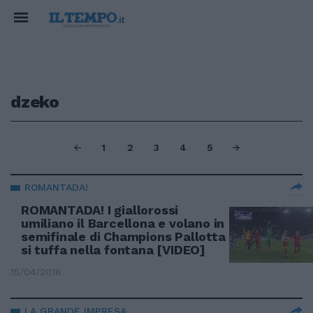
dzeko
1
2
3
4
5
ROMANTADA!
ROMANTADA! I giallorossi
umiliano il Barcellona e volano in
semifinale di Champions Pallotta
si tuffa nella fontana [VIDEO]
15/04/2018
LA GRANDE IMPRESA