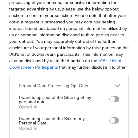
processing of your personal or sensitive information for
28/01/2018
targeted advertising by us, please use the below opt-out
section to confirm your selection. Please note that after your
opt-out request is processed you may continue seeing
IL RECUPERO DI SERIE A
interest-based ads based on personal information utilized by
Dzeko salva la Roma, pari a
us or personal information disclosed to third parties prior to
Genova con la Samp
your opt-out. You may separately opt-out of the further
disclosure of your personal information by third parties on the
28/01/2018
IAB’s list of downstream participants. This information may
also be disclosed by us to third parties on the
IAB’s List of
IL MISTER GIALLOROSSO PREOCCUPATO
Downstream Participants
that may further disclose it to other
third parties.
Roma, Di Francesco: "Momento
duro, non mi aspettavo un
Personal Data Processing Opt Outs
mercato così"
28/01/2018
I want to opt-out of the Sharing of my
personal data.
Opted In
CALCIOMERCATO
I want to opt-out of the Sale of my
Personal Data.
È giusto che la Roma venda
Opted In
Dzeko, sì o no?