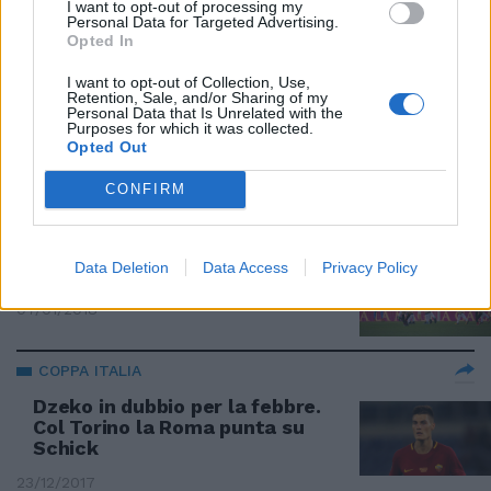
26/01/2018
I want to opt-out of processing my
Personal Data for Targeted Advertising.
Opted In
BIG MATCH A SAN SIRO
I want to opt-out of Collection, Use,
Retention, Sale, and/or Sharing of my
Diego Perotti s'infortuna. A
Personal Data that Is Unrelated with the
rischio forfait contro l'Inter
Purposes for which it was collected.
Opted Out
21/01/2018
CONFIRM
CRISI GIALLOROSSA
Roma imbarazzante. Perde 2-1 in
Data Deletion
Data Access
Privacy Policy
casa con l'Atalanta
07/01/2018
COPPA ITALIA
Dzeko in dubbio per la febbre.
Col Torino la Roma punta su
Schick
23/12/2017