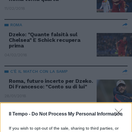
11/02/2018
ROMA
Dzeko: "Quante falsità sul
Chelsea" E Schick recupera
prima
04/02/2018
C'È IL MATCH CON LA SAMP
Roma, futuro incerto per Dzeko.
Di Francesco: "Conto su di lui"
28/01/2018
MERCATO INVERNALE
Il Tempo -
Do Not Process My Personal Information
Roma, Dzeko e Palmieri al
Chelsea. Accordo trovato
If you wish to opt-out of the sale, sharing to third parties, or