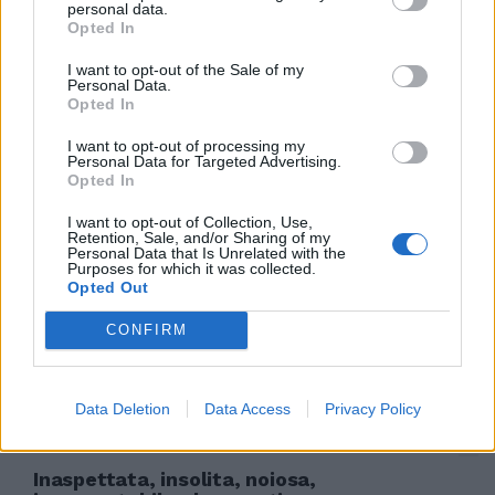
personal data.
Opted In
I want to opt-out of the Sale of my
Personal Data.
Il San Camillo al capolinea
Opted In
09/05/2010
I want to opt-out of processing my
Personal Data for Targeted Advertising.
Opted In
Vi è in Germania un'autostrada
I want to opt-out of Collection, Use,
Retention, Sale, and/or Sharing of my
famosa, diventata quasi mitica
Personal Data that Is Unrelated with the
per una ragione drammatica,
Purposes for which it was collected.
ossia la frequenza con cui
Opted Out
avvenivano, e tuttora
avvengono, inesplicabili
CONFIRM
incidenti.
15/08/2009
Data Deletion
Data Access
Privacy Policy
Inaspettata, insolita, noiosa,