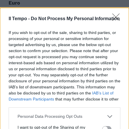
Euro
14/11/2010
Il Tempo -
Do Not Process My Personal Information
If you wish to opt-out of the sale, sharing to third parties, or
La stagione estiva parte male
processing of your personal or sensitive information for
targeted advertising by us, please use the below opt-out
30/06/2010
section to confirm your selection. Please note that after your
opt-out request is processed you may continue seeing
interest-based ads based on personal information utilized by
us or personal information disclosed to third parties prior to
«A Capannelle situazione
your opt-out. You may separately opt-out of the further
drammatica»
disclosure of your personal information by third parties on the
20/06/2010
IAB’s list of downstream participants. This information may
also be disclosed by us to third parties on the
IAB’s List of
Downstream Participants
that may further disclose it to other
third parties.
In Provincia situazione
Personal Data Processing Opt Outs
drammatica
16/05/2010
I want to opt-out of the Sharing of my