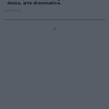
danza, arte drammatica.
20/11/2003
1