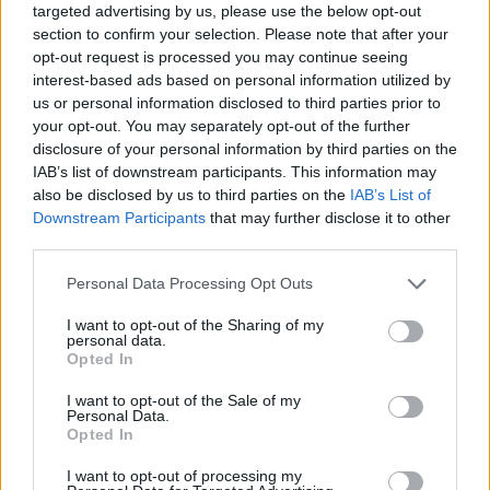
salato.
targeted advertising by us, please use the below opt-out
section to confirm your selection. Please note that after your
17/06/2012
opt-out request is processed you may continue seeing
interest-based ads based on personal information utilized by
us or personal information disclosed to third parties prior to
your opt-out. You may separately opt-out of the further
Effetto disgelo Fontana di Trevi
disclosure of your personal information by third parties on the
perde foglie d'alloro
IAB’s list of downstream participants. This information may
17/06/2012
also be disclosed by us to third parties on the
IAB’s List of
Downstream Participants
that may further disclose it to other
third parties.
Personal Data Processing Opt Outs
Cocktail fatale: il duro
Trintignant e la dolce Huppert
I want to opt-out of the Sharing of my
personal data.
27/05/2012
Opted In
I want to opt-out of the Sale of my
Personal Data.
Opted In
Oggi l'ultimo saluto alla dolce
Melissa
I want to opt-out of processing my