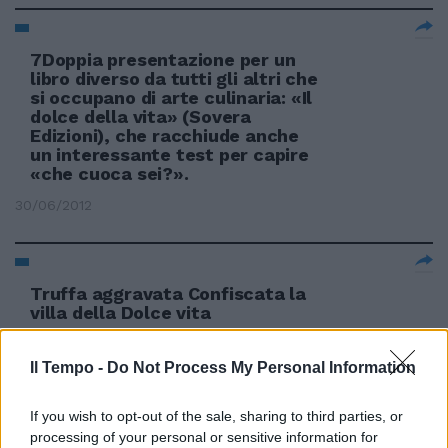
7Doppia presentazione per un
libro diverso da tutti gli altri che
si occupano di arte culinaria: «Il
dolce della vita» (Sovera
Edizioni), che racchiude anche
un interessante test per capire
«che cuoca sei?».
30/06/2012
Truffa aggravata Confiscata la
villa della Dolce vita
24/06/2012
Il Tempo -
Do Not Process My Personal Information
If you wish to opt-out of the sale, sharing to third parties, or
di Paolo Zappitelli Dolce e
processing of your personal or sensitive information for