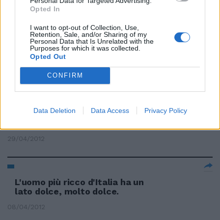
Personal Data for Targeted Advertising.
27/05/2012
Opted In
I want to opt-out of Collection, Use,
Retention, Sale, and/or Sharing of my
Personal Data that Is Unrelated with the
Melissa: il suo dolce sorriso non
Purposes for which it was collected.
morirà
Opted Out
20/05/2012
CONFIRM
Data Deletion
Data Access
Privacy Policy
«Belli e ben fatti»: la dolce vita
che piace nel mondo
29/04/2012
L'uomo più ricco d'Italia ha un
lato dolce, molto dolce.
08/04/2012