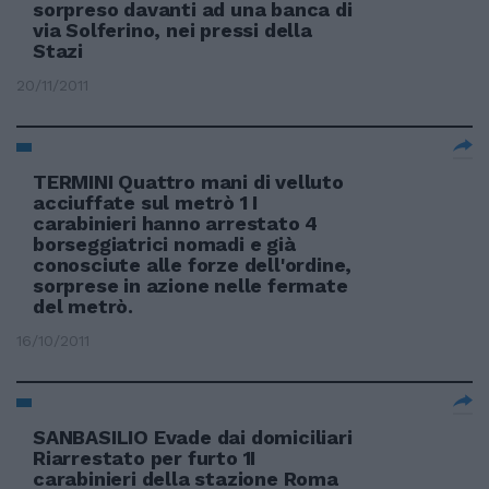
sorpreso davanti ad una banca di
via Solferino, nei pressi della
Stazi
20/11/2011
TERMINI Quattro mani di velluto
acciuffate sul metrò 1 I
carabinieri hanno arrestato 4
borseggiatrici nomadi e già
conosciute alle forze dell'ordine,
sorprese in azione nelle fermate
del metrò.
16/10/2011
SANBASILIO Evade dai domiciliari
Riarrestato per furto 1I
carabinieri della stazione Roma