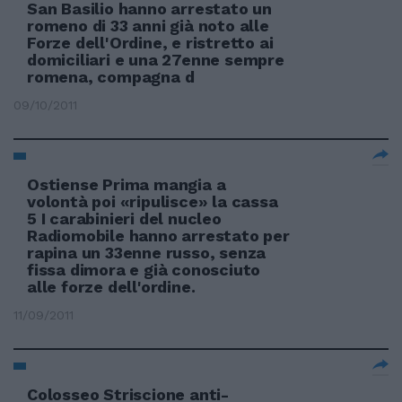
San Basilio hanno arrestato un
romeno di 33 anni già noto alle
Forze dell'Ordine, e ristretto ai
domiciliari e una 27enne sempre
romena, compagna d
09/10/2011
Ostiense Prima mangia a
volontà poi «ripulisce» la cassa
5 I carabinieri del nucleo
Radiomobile hanno arrestato per
rapina un 33enne russo, senza
fissa dimora e già conosciuto
alle forze dell'ordine.
11/09/2011
Colosseo Striscione anti-