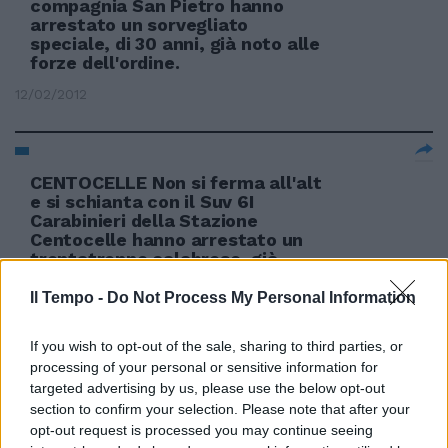
compagnia San Pietro hanno
arrestato un sorvegliato
speciale, di 30 anni, già noto alle
forze dell'ordine.
12/02/2012
CENTOCELLE Non si ferma all'alt
e si schianta con il Suv 6I
Carabinieri della Stazione
Centocelle hanno arrestato un
trentatrenne calabrese, già
conosciuto alle forze dell'ordine,
da tempo residente nella
Il Tempo -
Do Not Process My Personal Information
capitale, che a bordo di un Suv
If you wish to opt-out of the sale, sharing to third parties, or
15/01/2012
processing of your personal or sensitive information for
targeted advertising by us, please use the below opt-out
section to confirm your selection. Please note that after your
opt-out request is processed you may continue seeing
GIUSTINIANA Eroina