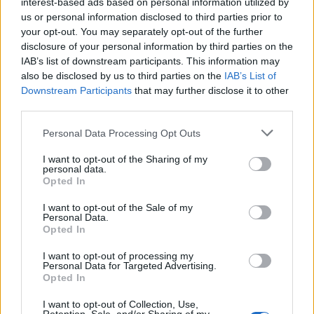
interest-based ads based on personal information utilized by
termosaldata nascosta negli
slip 1Nascondeva droga negli
us or personal information disclosed to third parties prior to
slip: i carabinieri della
your opt-out. You may separately opt-out of the further
compagnia San Pietro hanno
disclosure of your personal information by third parties on the
arrestato, nel corso di un
IAB’s list of downstream participants. This information may
servizio antidroga, un 45enne
also be disclosed by us to third parties on the
IAB’s List of
romano, già noto alle forze
Downstream Participants
that may further disclose it to other
dell'ordine per detenzi
third parties.
15/01/2012
Personal Data Processing Opt Outs
I want to opt-out of the Sharing of my
personal data.
VICOLO DELLA TORRETTA Ladre
Opted In
d'appartamento coi «ferri del
mestiere» 5 Una 13enne ed una
I want to opt-out of the Sale of my
Personal Data.
18enne, entrambe nomadi e già
Opted In
note alle forze dell'ordine, sono
state arrestate dai carabinieri
I want to opt-out of processing my
della Stazione di San Lorenzo in
Personal Data for Targeted Advertising.
Lucina con l'accusa di
Opted In
15/01/2012
I want to opt-out of Collection, Use,