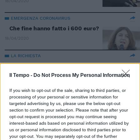
18/04/2020
EMERGENZA CORONAVIRUS
Che fine hanno fatto i 600 euro?
18/04/2020
LA RICHIESTA
"Cura Italia, serve chiarezza per
lo sport"
Il Tempo -
Do Not Process My Personal Information
12/04/2020
If you wish to opt-out of the sale, sharing to third parties, or
processing of your personal or sensitive information for
EMERGENZA CORONAVIRUS
targeted advertising by us, please use the below opt-out
Altro che Cura Italia. Così Giorgia
section to confirm your selection. Please note that after your
Meloni incalza il governo
opt-out request is processed you may continue seeing
interest-based ads based on personal information utilized by
12/04/2020
us or personal information disclosed to third parties prior to
your opt-out. You may separately opt-out of the further