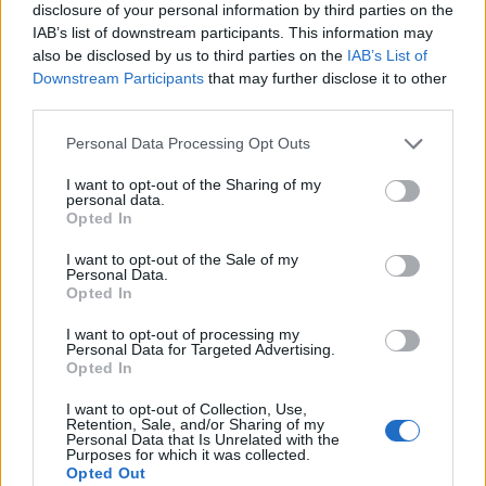
NESSUNA LEVA FINANZIARIA
disclosure of your personal information by third parties on the
IAB’s list of downstream participants. This information may
Le bugie di Conte, i 350 miliardi
also be disclosed by us to third parties on the
IAB’s List of
sono solo propaganda
Downstream Participants
that may further disclose it to other
12/04/2020
third parties.
Personal Data Processing Opt Outs
EMERGENZA CORONAVIRUS
I want to opt-out of the Sharing of my
Lavoratori, famiglie e imprese:
personal data.
l'Inps spiega come fare
Opted In
31/03/2020
I want to opt-out of the Sale of my
Personal Data.
Opted In
DA DOMANI VIA ALLE DOMANDE
I want to opt-out of processing my
Scherzetto dell'Inps sul bonus
Personal Data for Targeted Advertising.
da 600 euro: chi primo arriva
Opted In
prenderà i soldi
I want to opt-out of Collection, Use,
31/03/2020
Retention, Sale, and/or Sharing of my
Personal Data that Is Unrelated with the
Purposes for which it was collected.
Opted Out
L'APPELLO