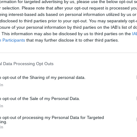
formation for targeted advertising by us, please use the below opt-out s
la Capitale:
r selection. Please note that after your opt-out request is processed y
ia osse
eing interest-based ads based on personal information utilized by us or
disclosed to third parties prior to your opt-out. You may separately opt-
losure of your personal information by third parties on the IAB’s list of
. This information may also be disclosed by us to third parties on the
IA
Participants
that may further disclose it to other third parties.
ggio di
rnata di
 per Long John
l Data Processing Opt Outs
conoscere il
o opt-out of the Sharing of my personal data.
cani».
In
o opt-out of the Sale of my Personal Data.
In
ò la
to opt-out of processing my Personal Data for Targeted
ing.
to molto
In
 può credere