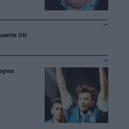
uante liti
popea