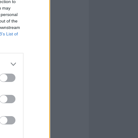
ection to
ou may
 personal
out of the
 downstream
B’s List of