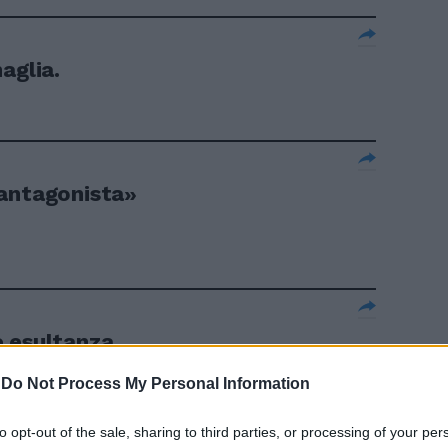
aglia.
 antagonista»
e esultanza
tano della
-
Do Not Process My Personal Information
li anni '80-
quando deve
to opt-out of the sale, sharing to third parties, or processing of your per
ntato