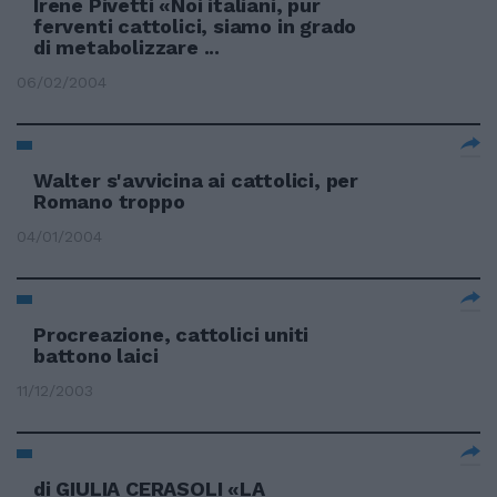
Irene Pivetti «Noi italiani, pur
ferventi cattolici, siamo in grado
di metabolizzare ...
06/02/2004
Walter s'avvicina ai cattolici, per
Romano troppo
04/01/2004
Procreazione, cattolici uniti
battono laici
11/12/2003
di GIULIA CERASOLI «LA