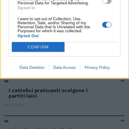
Personal Data for Targeted Advertising.
Chiese vuote, i cattolici
Opted In
scelgono la gita fuori porta
I want to opt-out of Collection, Use,
12/06/2005
Retention, Sale, and/or Sharing of my
Personal Data that Is Unrelated with the
Purposes for which it was collected.
Opted Out
Cattolici d'America: «Niente
CONFIRM
Oscar a The Passion?
Boicottiamo Hollywood»
29/01/2005
Data Deletion
Data Access
Privacy Policy
I cattolici praticanti scelgono i
partiti laici
19/01/2005