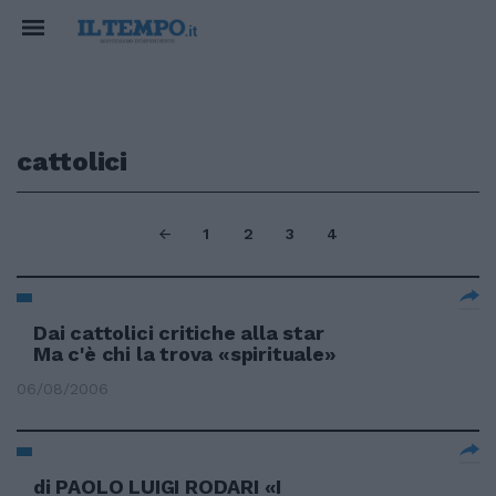
cattolici
1
2
3
4
Dai cattolici critiche alla star
Ma c'è chi la trova «spirituale»
06/08/2006
di PAOLO LUIGI RODARI «I