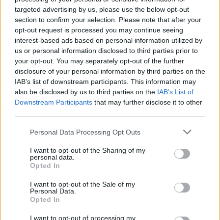
targeted advertising by us, please use the below opt-out
Bobba (Acli): «Cattolici uniti
section to confirm your selection. Please note that after your
anche alle politiche 2006»
opt-out request is processed you may continue seeing
14/09/2005
interest-based ads based on personal information utilized by
us or personal information disclosed to third parties prior to
your opt-out. You may separately opt-out of the further
disclosure of your personal information by third parties on the
C'è anche Dimensione Cristiana
IAB’s list of downstream participants. This information may
movimento dei cattolici in
also be disclosed by us to third parties on the
IAB’s List of
politica
Downstream Participants
that may further disclose it to other
third parties.
24/06/2005
Personal Data Processing Opt Outs
I want to opt-out of the Sharing of my
personal data.
LA RIVISTA ADISTA «È la fine
Opted In
dell'unità politica dei cattolici»
I want to opt-out of the Sale of my
13/06/2005
Personal Data.
Opted In
I want to opt-out of processing my