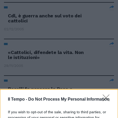
Cdl, è guerra anche sul voto dei
cattolici
02/12/2005
«Cattolici, difendete la vita. Non
le istituzioni»
29/11/2005
Boselli fa nascere la Rosa e
attacca i cattolici
Il Tempo -
Do Not Process My Personal Information
30/10/2005
If you wish to opt-out of the sale, sharing to third parties, or
processing of your personal or sensitive information for