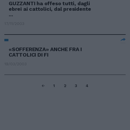
GUZZANTI ha offeso tutti, dagli
ebrei ai cattolici, dal presidente
...
17/11/2003
«SOFFERENZA» ANCHE FRA I
CATTOLICI DI FI
19/03/2003
1
2
3
4