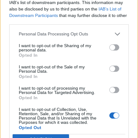
IAB’s list of downstream participants. This information may
04/02/2018
also be disclosed by us to third parties on the
IAB’s List of
Downstream Participants
that may further disclose it to other
third parties.
NUOVE CELEBRITÀ
Personal Data Processing Opt Outs
Ilenia Pastorelli, la musa sexy di
Verdone sfila sul red carpet
I want to opt-out of the Sharing of my
personal data.
14/01/2018
Opted In
I want to opt-out of the Sale of my
CERIMONIA A TOR VERGATA
Personal Data.
Opted In
Verdone dottore honoris causa.
E sulle molestie: "I provini non si
I want to opt-out of processing my
fanno a casa"
Personal Data for Targeted Advertising.
Opted In
25/11/2017
I want to opt-out of Collection, Use,
Retention, Sale, and/or Sharing of my
FESTA DEL CINEMA
Personal Data that Is Unrelated with the
Purposes for which it was collected.
Borotalco dopo 35 anni è ancora
Opted Out
un cult