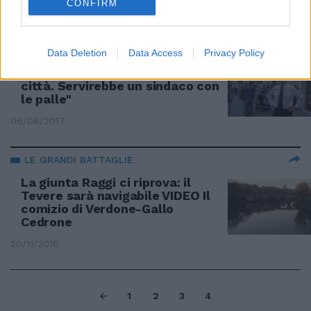
CONFIRM
05/11/2017
LO SFOGO DEL REGISTA SUL SET NELLA CAPITALE
Data Deletion
Data Access
Privacy Policy
Verdone: "Roma era una grande
città. Servirebbe un sindaco con
le palle"
06/08/2017
LE GRANDI BATTAGLIE
La giunta Raggi ci riprova: il
Tevere sarà navigabile VIDEO Il
comizio di Verdone-Gallo
Cedrone
20/11/2016
1
2
3
4