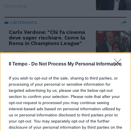
08/07/2018
L'INTERVISTA
Carlo Verdone: "Chi fa cinema
deve saper rischiare. Come la
Roma in Champions League"
15/04/2018
Il Tempo -
Do Not Process My Personal Information
TIFOSO DOC
Carlo Verdone scatenato:
If you wish to opt-out of the sale, sharing to third parties, or
"Roma, che sogno. Me sta a
processing of your personal or sensitive information for
parti' la pompa!"
targeted advertising by us, please use the below opt-out
section to confirm your selection. Please note that after your
11/04/2018
opt-out request is processed you may continue seeing
interest-based ads based on personal information utilized by
us or personal information disclosed to third parties prior to
AVEVA 60 ANNI
your opt-out. You may separately opt-out of the further
Addio a Irina Sanpiter, la Magda
disclosure of your personal information by third parties on the
di Carlo Verdone