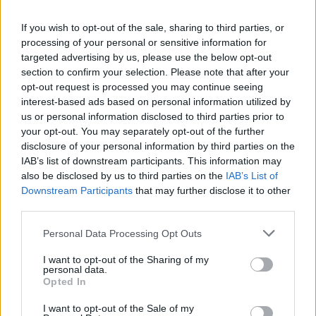
22/09/2020
If you wish to opt-out of the sale, sharing to third parties, or
processing of your personal or sensitive information for
EMERGENZA ITALIA
targeted advertising by us, please use the below opt-out
section to confirm your selection. Please note that after your
Brugnaro: "Il carnevale
opt-out request is processed you may continue seeing
annullato? Tutto si è svolto con
interest-based ads based on personal information utilized by
calma ma è stato usato contro
l'Italia"
us or personal information disclosed to third parties prior to
your opt-out. You may separately opt-out of the further
08/03/2020
disclosure of your personal information by third parties on the
IAB’s list of downstream participants. This information may
also be disclosed by us to third parties on the
IAB’s List of
EMERGENZA ITALIA
Downstream Participants
that may further disclose it to other
Il sindaco di Venezia: "Così
third parties.
sconfiggiamo il Coronavirus" "Il
Carnevale usato contro l'Italia"
Personal Data Processing Opt Outs
"Si rischia un Paese a pezzi"
I want to opt-out of the Sharing of my
08/03/2020
personal data.
Opted In
EMERGENZA ITALIA
I want to opt-out of the Sale of my