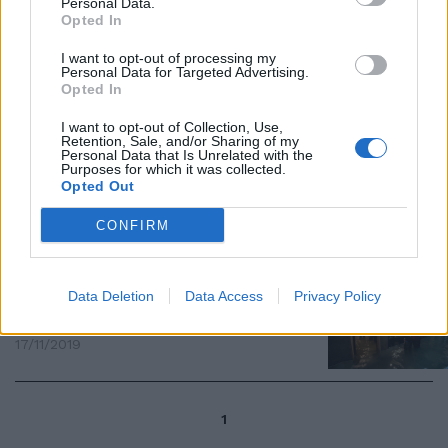
Personal Data.
Brugnaro: "Basta paura,
Opted In
rischiamo di risvegliarci con un
Paese a pezzi"
I want to opt-out of processing my
Personal Data for Targeted Advertising.
08/03/2020
Opted In
I want to opt-out of Collection, Use,
LA LAGUNA SOMMERSA
Retention, Sale, and/or Sharing of my
Personal Data that Is Unrelated with the
Purposes for which it was collected.
Settanta chiese sott'acqua
Opted Out
17/11/2019
CONFIRM
LAGUNA SOMMERSA
Venezia senza tregua Sott'acqua
Data Deletion
Data Access
Privacy Policy
e negozianti furiosi
17/11/2019
1