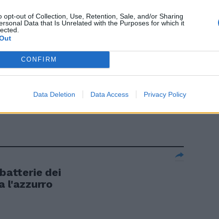
 piedi con il
o.
o opt-out of Collection, Use, Retention, Sale, and/or Sharing
ersonal Data that Is Unrelated with the Purposes for which it
lected.
Out
CONFIRM
ste,
iuti nascosti
Data Deletion
Data Access
Privacy Policy
 accumulati in
 batterie dei
a l'azzurro