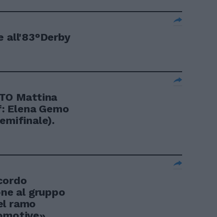
e all'83°Derby
OTO Mattina
 f: Elena Gemo
emifinale).
cordo
one al gruppo
el ramo
omotive».