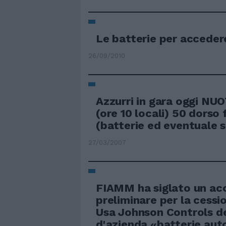
Le batterie per acceder
26/09/2010
Azzurri in gara oggi NU
(ore 10 locali) 50 dorso
(batterie ed eventuale s
27/03/2007
FIAMM ha siglato un ac
preliminare per la cessi
Usa Johnson Controls d
d'azienda «batterie aut