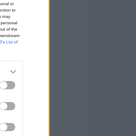
sonal or
ection to
ou may
 personal
out of the
 downstream
B’s List of