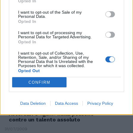
Opted In
I want to opt-out of the Sale of my
Personal Data.
Opted In
Zero Assoluto da record tra libri
e feste
I want to opt-out of processing my
Personal Data for Targeted Advertising.
13/09/2009
Opted In
I want to opt-out of Collection, Use,
Retention, Sale, and/or Sharing of my
Personal Data that Is Unrelated with the
Purposes for which it was collected.
«L'imperfetto assoluto», un
Opted Out
Dante «rivisitato» tra memorie
inedite
CONFIRM
31/07/2009
Data Deletion
Data Access
Privacy Policy
Avversari e «gufi» nulla possono
contro un talento assoluto
31/07/2009