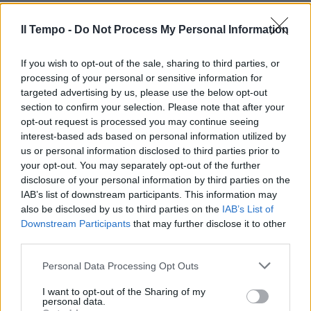
Il Tempo -
Do Not Process My Personal Information
«Un capolavoro assoluto che
m'incanta»
If you wish to opt-out of the sale, sharing to third parties, or
24/01/2010
processing of your personal or sensitive information for
targeted advertising by us, please use the below opt-out
section to confirm your selection. Please note that after your
opt-out request is processed you may continue seeing
interest-based ads based on personal information utilized by
Notte magica con gli Zero
Assoluto e Venditti sull'onda
us or personal information disclosed to third parties prior to
delle polemiche
your opt-out. You may separately opt-out of the further
disclosure of your personal information by third parties on the
31/12/2009
IAB’s list of downstream participants. This information may
also be disclosed by us to third parties on the
IAB’s List of
Downstream Participants
that may further disclose it to other
third parties.
Guardie in borghese per il
concerto di Capodanno al
Personal Data Processing Opt Outs
Colosseo, di Venditti e Zero
Assoluto (alle 21).
I want to opt-out of the Sharing of my
personal data.
31/12/2009