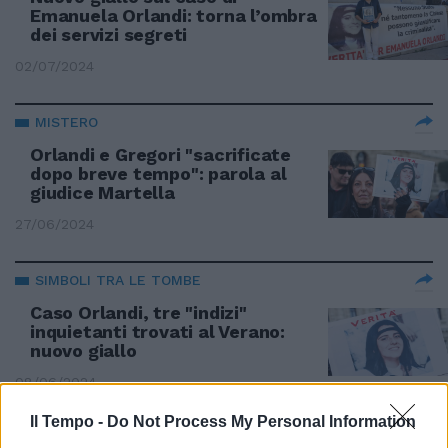
Emanuela Orlandi: torna l’ombra
dei servizi segreti
02/07/2024
MISTERO
Orlandi e Gregori "sacrificate
dopo breve tempo": parola al
giudice Martella
27/06/2024
SIMBOLI TRA LE TOMBE
Caso Orlandi, tre "indizi"
inquietanti trovati al Verano:
nuovo giallo
08/06/2024
Il Tempo -
Do Not Process My Personal Information
COMMISSIONE D’INCHIESTA