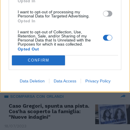
Opted In
GIALLI INTALIANI
I want to opt-out of processing my
Svolta sul caso Gregori?
Personal Data for Targeted Advertising.
Bruzzone: "Pista mai
Opted In
considerata", la nuova inchiesta
I want to opt-out of Collection, Use,
11/01/2024
Retention, Sale, and/or Sharing of my
Personal Data that Is Unrelated with the
Purposes for which it was collected.
Opted Out
OK DEL SENATO
La commissione d’inchiesta su
CONFIRM
Emanuela Orlandi e Mirella
Gregori è realtà
09/11/2023
Data Deletion
Data Access
Privacy Policy
SCOMPARSA CON ORLANDI
Caso Gregori, spunta una pista.
Cos'ha scoperto la famiglia:
"Nuove indagini"
18/07/2023