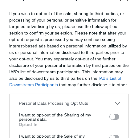
L'interrogatorio choc di Traini:
"Ecco perché volevo vendicare
Pamela" [VIDEO]
If you wish to opt-out of the sale, sharing to third parties, or
processing of your personal or sensitive information for
12/05/2018
targeted advertising by us, please use the below opt-out
section to confirm your selection. Please note that after your
opt-out request is processed you may continue seeing
ALLARME ROSSO
interest-based ads based on personal information utilized by
La cattiva maestrina
us or personal information disclosed to third parties prior to
your opt-out. You may separately opt-out of the further
24/02/2018
disclosure of your personal information by third parties on the
IAB’s list of downstream participants. This information may
PANICO AL TELEFONO
also be disclosed by us to third parties on the
IAB’s List of
Downstream Participants
that may further disclose it to other
Le telefonate al 112 durante gli
third parties.
spari Audio 1 "Correte, un
ragazzo a terra" - 2 "Colpita la
Personal Data Processing Opt Outs
vetrata del bar"
18/02/2018
I want to opt-out of the Sharing of my
personal data.
Opted In
I want to opt-out of the Sale of my