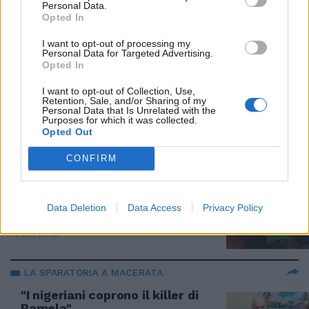
Personal Data.
#iltempodioshø
Opted In
11/02/2018
I want to opt-out of processing my
Personal Data for Targeted Advertising.
Opted In
IL RAID DI MACERATA
Traini voleva colpire Oseghale in
I want to opt-out of Collection, Use,
Retention, Sale, and/or Sharing of my
tribunale: "Ho saputo di Pamela
Personal Data that Is Unrelated with the
e ho sbroccato"
Purposes for which it was collected.
Opted Out
11/02/2018
CONFIRM
IL CASO MACERATA
Luca Traini ispirato dal film sui
Data Deletion
Data Access
Privacy Policy
neo-nazi
11/02/2018
LA SPARATORIA A MACERATA
"I nigeriani coprono il killer di
Pamela"