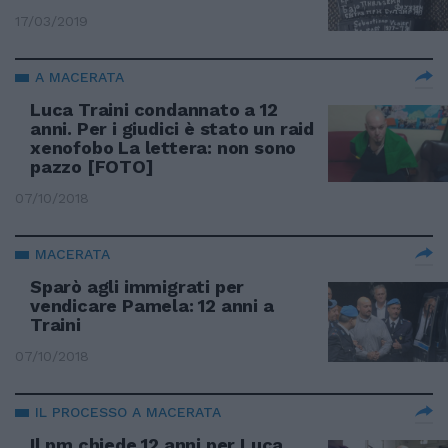
17/03/2019
A MACERATA
Luca Traini condannato a 12
anni. Per i giudici è stato un raid
xenofobo La lettera: non sono
pazzo [FOTO]
07/10/2018
MACERATA
Sparò agli immigrati per
vendicare Pamela: 12 anni a
Traini
07/10/2018
IL PROCESSO A MACERATA
Il pm chiede 12 anni per Luca