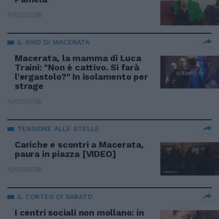
11/02/2018
IL RAID DI MACERATA
Macerata, la mamma di Luca
Traini: "Non è cattivo. Si farà
l'ergastolo?" In isolamento per
strage
11/02/2018
TENSIONE ALLE STELLE
Cariche e scontri a Macerata,
paura in piazza [VIDEO]
11/02/2018
IL CORTEO DI SABATO
I centri sociali non mollano: in