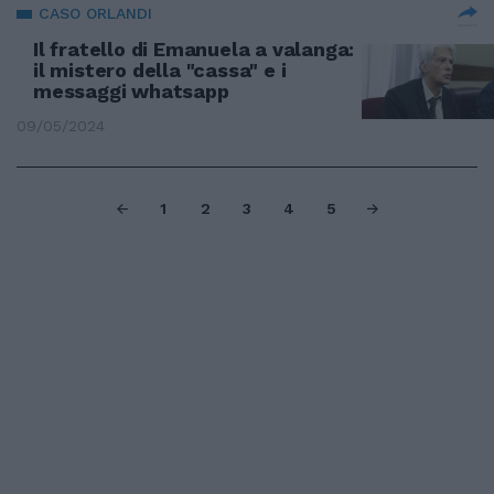
CASO ORLANDI
Il fratello di Emanuela a valanga:
il mistero della "cassa" e i
messaggi whatsapp
09/05/2024
1
2
3
4
5