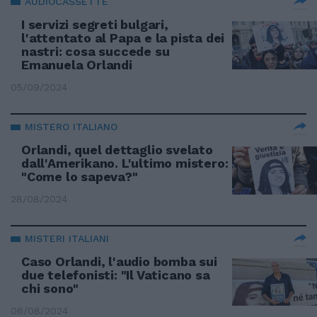
AUDIOCASSETTE
I servizi segreti bulgari,
l'attentato al Papa e la pista dei
nastri: cosa succede su
Emanuela Orlandi
05/09/2024
MISTERO ITALIANO
Orlandi, quel dettaglio svelato
dall'Amerikano. L'ultimo mistero:
"Come lo sapeva?"
28/08/2024
MISTERI ITALIANI
Caso Orlandi, l'audio bomba sui
due telefonisti: "Il Vaticano sa
chi sono"
06/08/2024