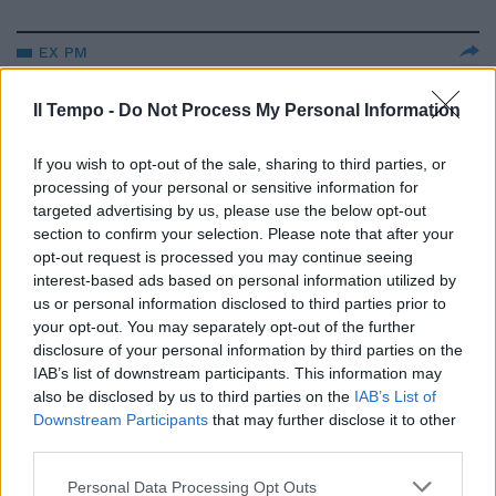
EX PM
“Chi era davvero l’Americano”.
La bomba sul caso della
Il Tempo -
Do Not Process My Personal Information
sparizione di Emanuela Orlandi
If you wish to opt-out of the sale, sharing to third parties, or
25/07/2024
processing of your personal or sensitive information for
targeted advertising by us, please use the below opt-out
MISTERI ITALIANI
section to confirm your selection. Please note that after your
opt-out request is processed you may continue seeing
Nuovo giallo Orlandi: il caso
interest-based ads based on personal information utilized by
Skerl e il collezionista di ossa
della Magliana
us or personal information disclosed to third parties prior to
your opt-out. You may separately opt-out of the further
04/07/2024
disclosure of your personal information by third parties on the
IAB’s list of downstream participants. This information may
also be disclosed by us to third parties on the
IAB’s List of
ESCLUSIVO
Downstream Participants
that may further disclose it to other
La verità di Alì Agca: "So ha
third parties.
rapito Emanuela Orlandi, il
Vaticano dica dov'è"
Personal Data Processing Opt Outs