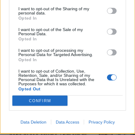
03/07/2024
I want to opt-out of the Sharing of my
personal data.
Opted In
A "CHI L'HA VISTO?"
I want to opt-out of the Sale of my
Spunta l'audio inedito sul caso
Personal Data.
Orlandi: telefonata con "la voce
Opted In
di una ragazza"
I want to opt-out of processing my
02/07/2024
Personal Data for Targeted Advertising.
Opted In
MISTERO ITALIANO
I want to opt-out of Collection, Use,
Retention, Sale, and/or Sharing of my
Nuovo giallo sul caso di
Personal Data that Is Unrelated with the
Purposes for which it was collected.
Emanuela Orlandi: torna l’ombra
Opted Out
dei servizi segreti
02/07/2024
CONFIRM
MISTERO
Data Deletion
Data Access
Privacy Policy
Orlandi e Gregori "sacrificate
dopo breve tempo": parola al