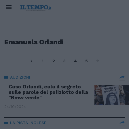
Emanuela Orlandi
1
2
3
4
5
AUDIZIONI
Caso Orlandi, cala il segreto
sulle parole del poliziotto della
"Bmw verde"
24/10/2024
LA PISTA INGLESE