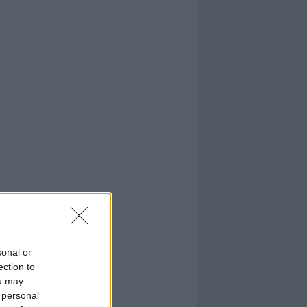
sonal or
ection to
ou may
 personal