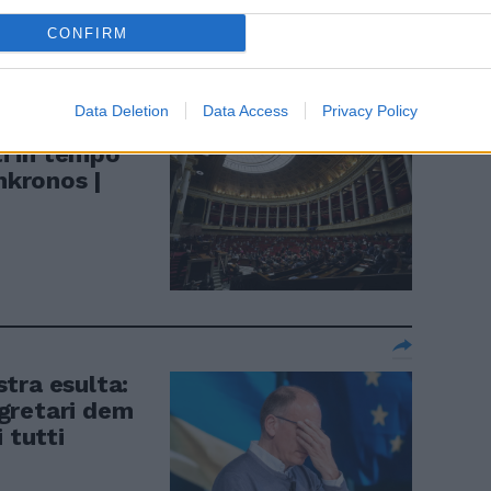
CONFIRM
Data Deletion
Data Access
Privacy Policy
ti in tempo
dnkronos |
istra esulta:
gretari dem
 tutti