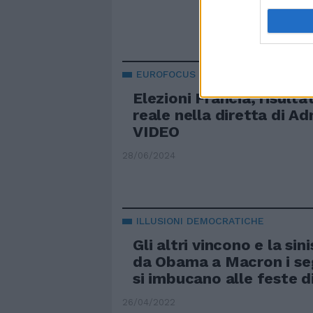
EUROFOCUS
Elezioni Francia, risulta
reale nella diretta di A
VIDEO
28/06/2024
ILLUSIONI DEMOCRATICHE
Gli altri vincono e la sin
da Obama a Macron i se
si imbucano alle feste di
26/04/2022