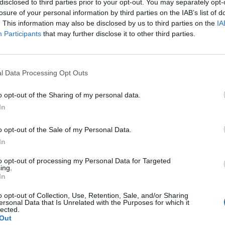
disclosed to third parties prior to your opt-out. You may separately opt-
losure of your personal information by third parties on the IAB’s list of
. This information may also be disclosed by us to third parties on the
IA
Participants
that may further disclose it to other third parties.
l Data Processing Opt Outs
 all'Italia: il
erà le
o opt-out of the Sharing of my personal data.
In
o opt-out of the Sale of my Personal Data.
In
to opt-out of processing my Personal Data for Targeted
ing.
In
ato ufficiale:
o opt-out of Collection, Use, Retention, Sale, and/or Sharing
rano il 33%
ersonal Data that Is Unrelated with the Purposes for which it
lected.
Out