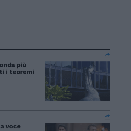
 onda più
ti i teoremi
la voce