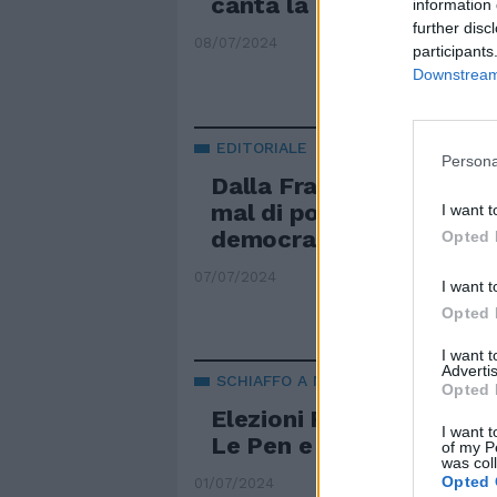
canta la Marsigliese
information 
further disc
08/07/2024
participants
Downstream 
EDITORIALE
Persona
Dalla Francia agli Usa fino
mal di popolo che uccid
I want t
democrazie
Opted 
07/07/2024
I want t
Opted 
I want 
Advertis
SCHIAFFO A MACRON
Opted 
Elezioni Francia, c'è il d
I want t
Le Pen e il suo RN supe
of my P
was col
Opted 
01/07/2024