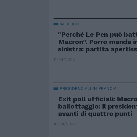
IN BILICO
"Perché Le Pen può bat
Macron". Porro manda in 
sinistra: partita apertis
11/04/2022
PRESIDENZIALI IN FRANCIA
Exit poll ufficiali: Macr
ballottaggio: il preside
avanti di quattro punti
10/04/2022