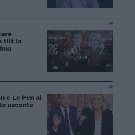
tere
tilt la
sima
on e Le Pen al
nte uscente