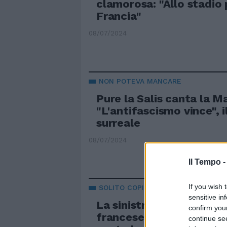
clamorosa: "Allo stadio
Francia"
08/07/2024
NON POTEVA MANCARE
Pure la Salis canta la Ma
"L'antifascismo vince", i
surreale
08/07/2024
Il Tempo 
If you wish 
SOLITO COPIONE
sensitive in
La sinistra italiana si s
confirm you
francese, festa grande e
continue se