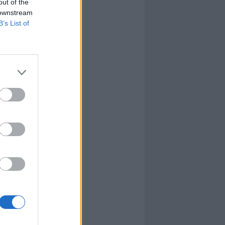
out of the
 downstream
B’s List of