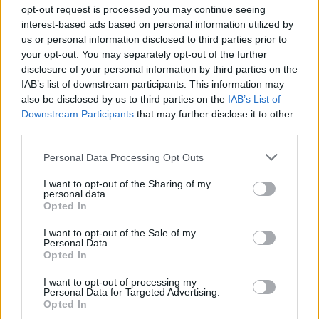
opt-out request is processed you may continue seeing
28/12/2016
interest-based ads based on personal information utilized by
us or personal information disclosed to third parties prior to
your opt-out. You may separately opt-out of the further
IN DIRETTA
disclosure of your personal information by third parties on the
Gf Vip, Nuccetelli a rischio. Ma la
IAB’s list of downstream participants. This information may
Mosetti vorrà seguirla
also be disclosed by us to third parties on the
IAB’s List of
Downstream Participants
that may further disclose it to other
23/10/2016
third parties.
Personal Data Processing Opt Outs
IL TELEVOTO
Grande Fratello Vip, eliminata
I want to opt-out of the Sharing of my
Asia
personal data.
Opted In
23/10/2016
I want to opt-out of the Sale of my
Personal Data.
Opted In
ELIMINATA SOLO LA PRATI
Grande Fratello Vip, Mosetti e la
I want to opt-out of processing my
Personal Data for Targeted Advertising.
figlia fanno le valigie ma restano
Opted In
16/10/2016