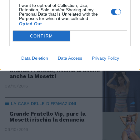
I want to opt-out of Collection, Use,
Retention, Sale, and/or Sharing of my
Personal Data that Is Unrelated with the
LA CASA PIÙ SPIATA D'ITALIA
Purposes for which it was collected.
Opted Out
Bikini e tuffi, ecco le "Miss Lato
B" del GF Vip
CONFIRM
16/10/2016
Data Deletion
Data Access
Privacy Policy
PAROLE FUORI CONTROLLO
Grande Fratello, rischia di uscire
anche la Mosetti
09/10/2016
LA CASA DELLE DIFFAMAZIONI
Grande Fratello Vip, pure la
Mosetti rischia la denuncia
09/10/2016