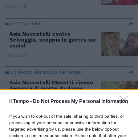
16/09/2017
LITE SUL WEB
Asia Nuccetelli contro
Selvaggia, scoppia la guerra sui
social
09/07/2017
LO SFOGO SUI SOCIAL NETWORK
Asia Nuccetelli Mosetti: ricevo
denunce di morte da donne
11/06/2017
Il Tempo -
Do Not Process My Personal Information
CAMBIO DI LOOK
If you wish to opt-out of the sale, sharing to third parties, or
processing of your personal or sensitive information for
Asia Nuccetelli super hot su
targeted advertising by us, please use the below opt-out
Instagram Ma scoppia la
section to confirm your selection. Please note that after your
polemica