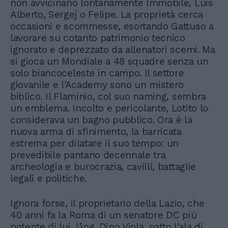
non avvicinano lontanamente Immobile, Luis
Alberto, Sergej o Felipe. La proprietà cerca
occasioni e scommesse, esortando Gattuso a
lavorare su cotanto patrimonio tecnico
ignorato e deprezzato da allenatori scemi. Ma
si gioca un Mondiale a 48 squadre senza un
solo biancoceleste in campo. Il settore
giovanile e l'Academy sono un mistero
biblico. Il Flaminio, col suo naming, sembra
un emblema. Incolto e pericolante, Lotito lo
considerava un bagno pubblico. Ora è la
nuova arma di sfinimento, la barricata
estrema per dilatare il suo tempo: un
prevedibile pantano decennale tra
archeologia e burocrazia, cavilli, battaglie
legali e politiche.
Ignora forse, il proprietario della Lazio, che
40 anni fa la Roma di un senatore DC più
potente di lui, l'ing. Dino Viola, sotto l'ala di