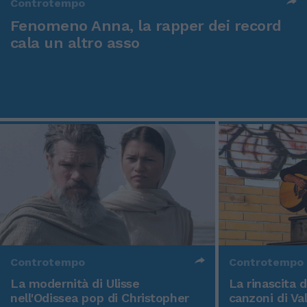
Controtempo
Fenomeno Anna, la rapper dei record
cala un altro asso
Controtempo
Controtempo
La modernità di Ulisse
La rinascita 
nell'Odissea pop di Christopher
canzoni di Va