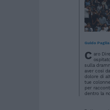
Guido Paglia
C
aro Dire
ospitat
sulla dramm
aver così da
dolore di al
tue colonne
per raccont
dentro la n