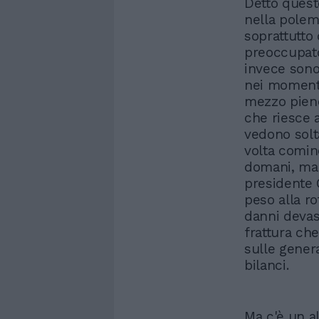
Detto quest
nella polemi
soprattutto
preoccupat
invece sono
nei momenti
mezzo pieno
che riesce a
vedono solt
volta comin
domani, ma 
presidente C
peso alla ro
danni devast
frattura che
sulle gener
bilanci.
Ma c'è un al