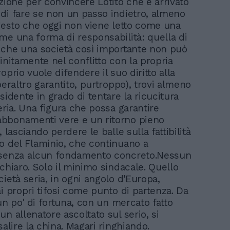
azione per convincere Lotito che è arrivato
di fare se non un passo indietro, almeno
 gesto che oggi non viene letto come una
me una forma di responsabilità: quella di
 che una società così importante non può
initamente nel conflitto con la propria
oprio vuole difendere il suo diritto alla
peraltro garantito, purtroppo), trovi almeno
sidente in grado di tentare la ricucitura
eria. Una figura che possa garantire
bbonamenti vere e un ritorno pieno
, lasciando perdere le balle sulla fattibilità
o del Flaminio, che continuano a
 senza alcun fondamento concreto.Nessun
chiaro. Solo il minimo sindacale. Quello
ietà seria, in ogni angolo d'Europa,
i propri tifosi come punto di partenza. Da
 un po' di fortuna, con un mercato fatto
n allenatore ascoltato sul serio, si
salire la china. Magari ringhiando.