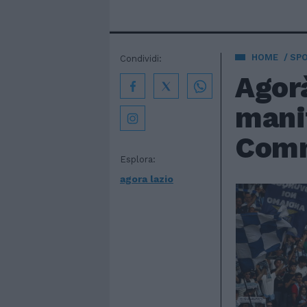
HOME
SP
Condividi:
Agorà
manif
Comm
Esplora:
agora lazio