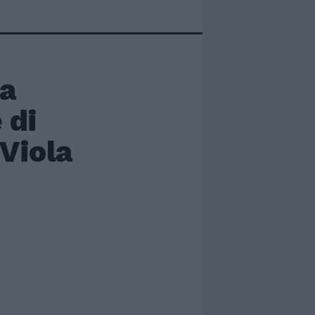
la
 di
Viola