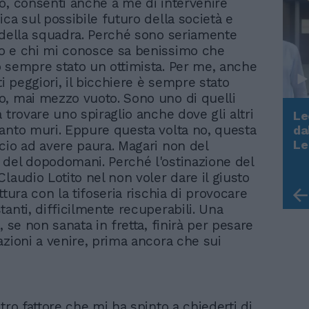
o, consenti anche a me di intervenire
ca sul possibile futuro della società e
 della squadra. Perché sono seriamente
o e chi mi conosce sa benissimo che
 sempre stato un ottimista. Per me, anche
 peggiori, il bicchiere è sempre stato
, mai mezzo vuoto. Sono uno di quelli
 trovare uno spiraglio anche dove gli altri
Le
anto muri. Eppure questa volta no, questa
da
Rudy Giuliani a Come States?
Le
cio ad avere paura. Magari non del
Trump, Meloni e la strategia
del dopodomani. Perché l'ostinazione del
americana
laudio Lotito nel non voler dare il giusto
ttura con la tifoseria rischia di provocare
anti, difficilmente recuperabili. Una
, se non sanata in fretta, finirà per pesare
azioni a venire, prima ancora che sui
tro fattore che mi ha spinto a chiederti di