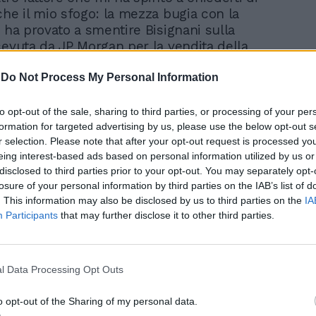
che il mio sfogo: la mezza bugia con la
o ha provato a smentire Bisignani sulla
cevuta da JP Morgan per la vendita della
hé è vero che non ci fu mai un'offerta
ma è altrettanto vero che quel sondaggio
-
Do Not Process My Personal Information
 concreto. Estremamente concreto. Efu
ome e per conto di Rocco Commisso, quel
to opt-out of the sale, sharing to third parties, or processing of your per
imprenditore italoamericano che poi, a
formation for targeted advertising by us, please use the below opt-out s
r selection. Please note that after your opt-out request is processed y
e della sincerità del suo interesse per il
eing interest-based ads based on personal information utilized by us or
ano, fu costretto a dirottare la sua
disclosed to third parties prior to your opt-out. You may separately opt-
erso la Fiorentina, dopo essersi visto
losure of your personal information by third parties on the IAB’s list of
porta in faccia. Ecco, Lotito provi a
. This information may also be disclosed by us to third parties on the
IA
che questo. Provi a negare di non aver
Participants
that may further disclose it to other third parties.
hi ci fosse dietro al sondaggio di JP
misso non lo potrà aiutare a smentire,
rtroppo non c'è più. Ma i dirigenti della
l Data Processing Opt Outs
ari che si occuparono della vicenda sono
i, e basterebbe rivolgersi a loro per
o opt-out of the Sharing of my personal data.
ogni passaggio. Punto e a capo.