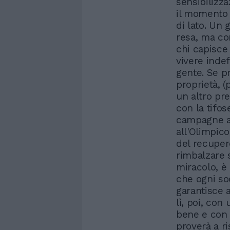
sensibilizz
il momento 
di lato. Un
resa, ma co
chi capisce
vivere indef
gente. Se pr
proprietà, (
un altro pre
con la tifos
campagne a
all'Olimpico
del recuper
rimbalzare
miracolo, è 
che ogni soc
garantisce a
lì, poi, con
bene e con u
proverà a ri