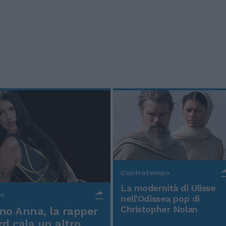
Controtempo
La modernità di Ulisse
po
nell'Odissea pop di
Christopher Nolan
o Anna, la rapper
rd cala un altro