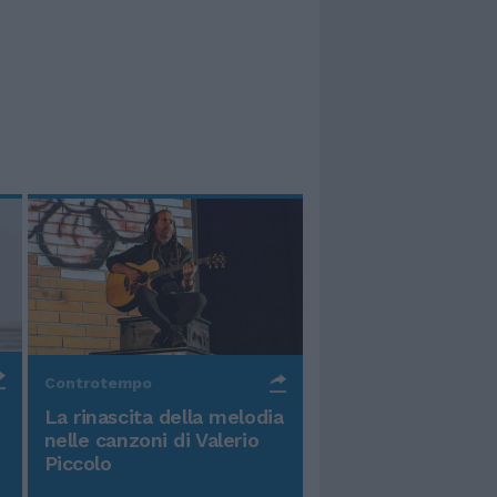
Controtempo
La rinascita della melodia
nelle canzoni di Valerio
Piccolo