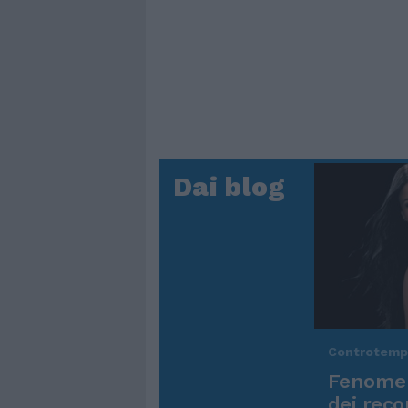
Dai blog
Controtem
Fenomen
dei reco