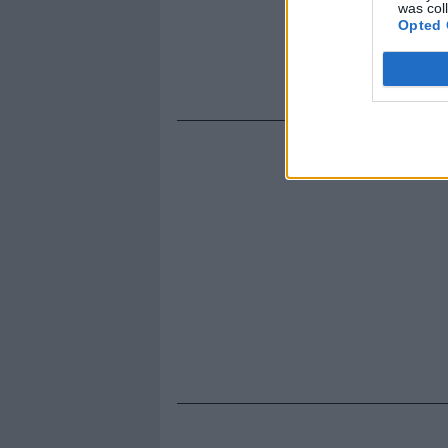
was col
Opted 