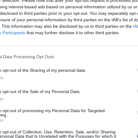
r selection. Please note that after your opt-out request is processed y
eing interest-based ads based on personal information utilized by us or
ri c'è sicuramente Raspadori, molto attivo
disclosed to third parties prior to your opt-out. You may separately opt-
 che lo ha visto debuttare in Serie A. C
losure of your personal information by third parties on the IAB’s list of
he Retegui, sempre troppo solo in area, e
. This information may also be disclosed by us to third parties on the
IA
 è proprio Raspadori a sbloccare il
Participants
that may further disclose it to other third parties.
Le
 40' con un destro potente dopo il tentativo
da
 liberare l'area. La Moldova continua a
Rudy Giuliani a Come States?
Le
olto pericolosa, decisamente troppo
Trump, Meloni e la strategia
l Data Processing Opt Outs
quello che dovrebbe essere il rapporto
americana
 in campo.
o opt-out of the Sharing of my personal data.
In
o opt-out of the Sale of my Personal Data.
In
to opt-out of processing my Personal Data for Targeted
ing.
In
o opt-out of Collection, Use, Retention, Sale, and/or Sharing
ersonal Data that Is Unrelated with the Purposes for which it