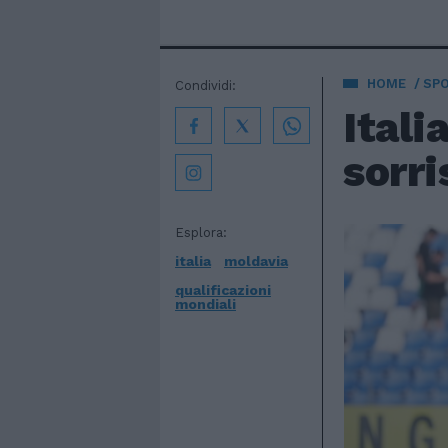
HOME
SP
Condividi:
Itali
sorri
Esplora:
italia
moldavia
qualificazioni
mondiali