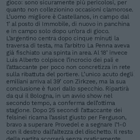
gioco: sono sicuramente più pericolosi, per
quanto non collezionino occasioni clamorose.
L’uomo migliore è Castellanos, in campo dal
1’ al posto di Immobile, di nuovo in panchina
e in campo solo dopo un’ora di gioco.
L’argentino centra dopo cinque minuti la
traversa di testa, ma l’arbitro La Penna aveva
già fischiato una spinta in area. Al 18’ invece
Luis Alberto colpisce l’incrocio dei pali e
l’attaccante per poco non concretizza in rete
sulla ribattuta del portiere. L’unico acuto degli
emiliani arriva al 39’ con Zirkzee, ma la sua
conclusione è fuori dallo specchio. Ripartirà
da qui il Bologna, in un avvio show nel
secondo tempo, a conferma dell’ottima
stagione. Dopo 25 secondi l’attaccante dei
felsinei ricama l’assist giusto per Ferguson,
bravo a superare Provedel e a segnare l’1-0
con il destro dall’altezza del dischetto. Il resto
della partita scorrerà senza praticamente