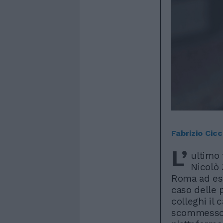
Fabrizio Cicci
L’
ultimo 
Nicolò 
Roma ad ess
caso delle p
colleghi il 
scommesso s