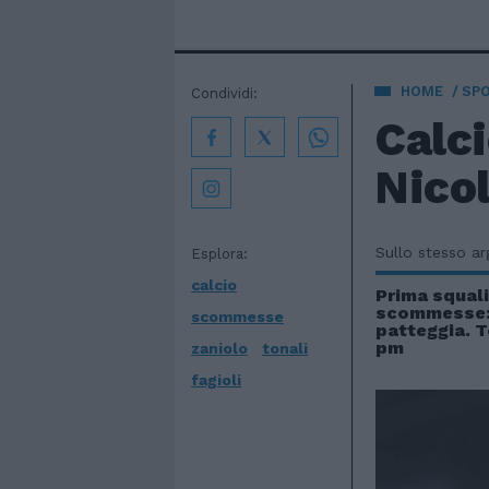
HOME
SP
Condividi:
Calc
Nicol
Sullo stesso a
Esplora:
calcio
Prima squali
scommesse: 
scommesse
patteggia. T
pm
zaniolo
tonali
fagioli