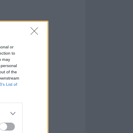
sonal or
ection to
ou may
 personal
out of the
 downstream
B’s List of