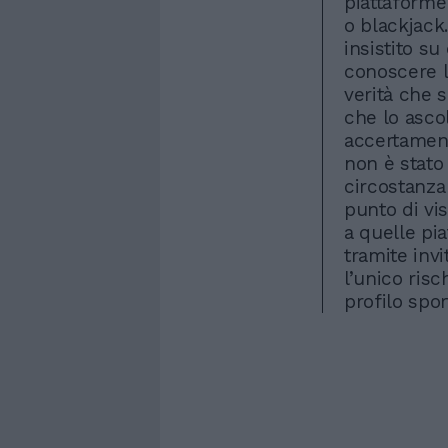
piattaforme
o blackjack
insistito su
conoscere la
verità che s
che lo asco
accertamenti
non è stato 
circostanza
punto di vis
a quelle pi
tramite inv
l’unico risc
profilo spo