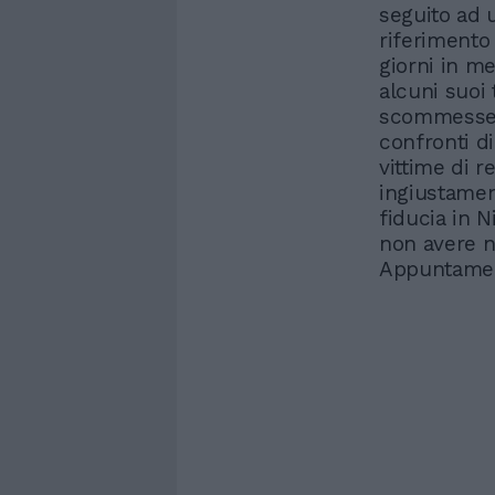
seguito ad u
riferimento 
giorni in m
alcuni suoi 
scommesse,
confronti d
vittime di 
ingiustament
fiducia in 
non avere n
Appuntament