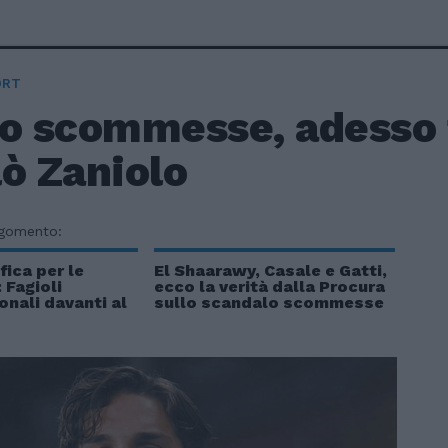
ORT
io scommesse, adesso 
ò Zaniolo
rgomento:
fica per le
El Shaarawy, Casale e Gatti,
Fagioli
ecco la verità dalla Procura
onali davanti al
sullo scandalo scommesse