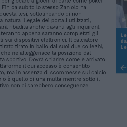
 per giocare a giochi di carte come poker
. Fin da subito lo stesso Zaniolo ha
 questa tesi, sottolineando di non
 natura illegale dei portali utilizzati,
arà ribadita anche davanti agli inquirenti
lteranno appena saranno completati gli
Le
 sui dispositivi elettronici. Il calciatore
da
Rudy Giuliani a Come States?
tirato tirato in ballo dai suoi due colleghi,
Le
Trump, Meloni e la strategia
 che ne alleggerisce la posizione dal
americana
ta sportivo. Dovrà chiarire come è arrivato
attaforme il cui accesso è consentito
ito, ma in assenza di scommesse sul calcio
hio è quello di una multa mentre sotto il
rtivo non ci sarebbero conseguenze.