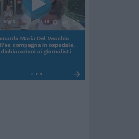
00:00
01:16
onardo Maria Del Vecchio
Terremoto, viene g
ll'ex compagna in ospedale.
video impressiona
 dichiarazioni ai giornalisti