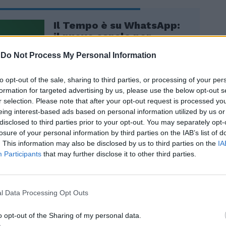
Il Tempo è su WhatsApp:
il nuovo canale per
restare sempre
-
Do Not Process My Personal Information
aggiornati | Iscriviti
to opt-out of the sale, sharing to third parties, or processing of your per
formation for targeted advertising by us, please use the below opt-out s
r selection. Please note that after your opt-out request is processed y
eing interest-based ads based on personal information utilized by us or
disclosed to third parties prior to your opt-out. You may separately opt-
losure of your personal information by third parties on the IAB’s list of
. This information may also be disclosed by us to third parties on the
IA
Participants
that may further disclose it to other third parties.
, Fagioli ha già chiarito le proprie
tà e chiuso i conti con la giustizia sportiva
ggiamento diventato ufficiale ieri con il
ella Figc. La squalifica (7 mesi più 5 di
l Data Processing Opt Outs
ternative, un percorso terapeutico e una
ontri pubblici sul tema) scatta oggi e
o opt-out of the Sharing of my personal data.