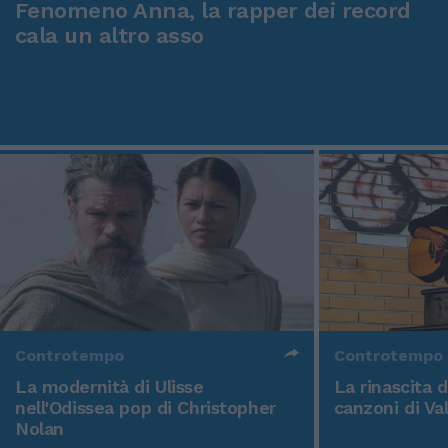
Fenomeno Anna, la rapper dei record
cala un altro asso
Controtempo
Controtempo
La modernità di Ulisse
La rinascita 
nell'Odissea pop di Christopher
canzoni di Va
Nolan