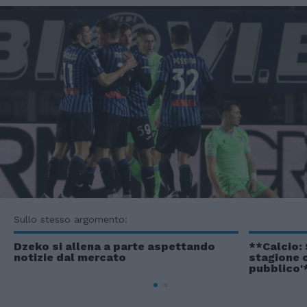
Sullo stesso argomento:
Dzeko si allena a parte aspettando
**Calcio:
notizie dal mercato
stagione 
pubblico'