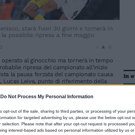
menisco, starà fuori 30 giorni e tornerà in
la possibile ripresa a fine maggio
a
a
0
a
 è operato al ginocchio ma tornerà in tempo
robabile ripresa del campionato all'inizio
Vista la pausa forzata del campionato causa
In 
, Lucas Leiva, punto di riferimento della
aghi, ha effettuato un intervento di pulizia
più volte rimandata (è stato operato dal
-
Do Not Process My Personal Information
i ed era presente anche il dottor Rodia). Il
si sta operando questa mattina al ginocchio
to opt-out of the sale, sharing to third parties, or processing of your per
di recupero dovrebbe essere di un mese.
formation for targeted advertising by us, please use the below opt-out s
a del campionato il regista sudamericano
r selection. Please note that after your opt-out request is processed y
do di poter giocare senza problemi.
eing interest-based ads based on personal information utilized by us or