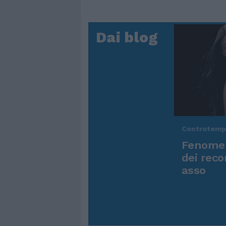
Dai blog
Controtem
Fenomen
dei reco
asso