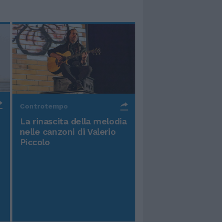
Controtempo
La rinascita della melodia
nelle canzoni di Valerio
Piccolo