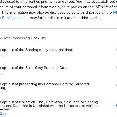
disclosed to third parties prior to your opt-out. You may separately opt-
losure of your personal information by third parties on the IAB’s list of
. This information may also be disclosed by us to third parties on the
IA
Participants
that may further disclose it to other third parties.
Le
da
Rudy Giuliani a Come States?
Le
Trump, Meloni e la strategia
l Data Processing Opt Outs
americana
o opt-out of the Sharing of my personal data.
In
o opt-out of the Sale of my Personal Data.
In
to opt-out of processing my Personal Data for Targeted
ing.
In
o opt-out of Collection, Use, Retention, Sale, and/or Sharing
ersonal Data that Is Unrelated with the Purposes for which it
lected.
Out