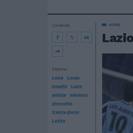
HOME
Condividi:
Lazio
Esplora:
Leiva
Lucas
Inzaghi
Lazio
pulizia
menisco
ginocchio
trenta giorni
Lotito