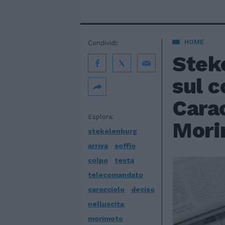
HOME
Condividi:
Steke
sul c
Carac
Esplora:
Mori
stekelenburg
arriva
soffio
colpo
testa
telecomandato
caracciolo
deciso
nelluscita
morimoto