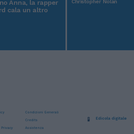
Christopher Nolan
o Anna, la rapper
rd cala un altro
icy
Condizioni Generali
Edicola digitale
Credits
 Privacy
Assistenza