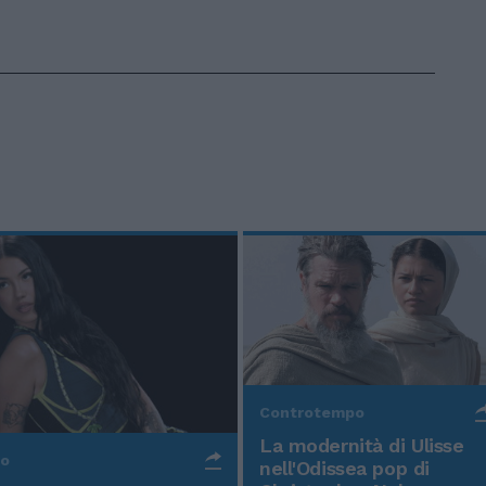
Controtempo
La modernità di Ulisse
po
nell'Odissea pop di