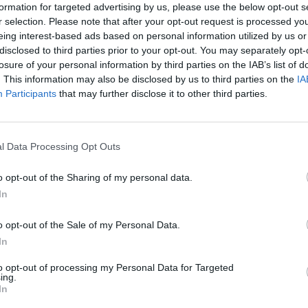
formation for targeted advertising by us, please use the below opt-out s
to il cucchiaio se non avesse accusato
r selection. Please note that after your opt-out request is processed y
o? Gago 6.5 Fatica ad emergere per
eing interest-based ads based on personal information utilized by us or
que minuti, cresce di tono e guadagna
disclosed to third parties prior to your opt-out. You may separately opt-
 seconda parte. Un'altra prova di
losure of your personal information by third parties on the IAB’s list of
 Marquinho 7.5 Il migliore per distacco a
. This information may also be disclosed by us to third parties on the
IA
. Segna un gol, sfiora il bis ancora di
Participants
that may further disclose it to other third parties.
zia il tris di Simplicio e manda in porta
 poker. In netta e costante crescita. Totti 6
asso in avanti rispetto a San Siro. Parte
Le
l Data Processing Opt Outs
etra sempre per giocare più palloni e
da
anovra. Ha una sola occasione vera ma
Rudy Giuliani a Come States?
Le
o opt-out of the Sharing of my personal data.
Trump, Meloni e la strategia
vo nell'uscita. Sfortunato nelle
In
americana
 cala di tono fino alla sostituzione e non
di partecipare alla goleada. Bojan 6.5 Se si
o opt-out of the Sale of my Personal Data.
mpre con il Novara sarebbe già in doppia
In
lta è un gol di contorno, ma molto bello e
i una partita in cui mostra di essere sulla
to opt-out of processing my Personal Data for Targeted
ing.
a. Perrotta 6 Rispunta dal nulla e si mette
In
della squadra. Restituisce mobilità al