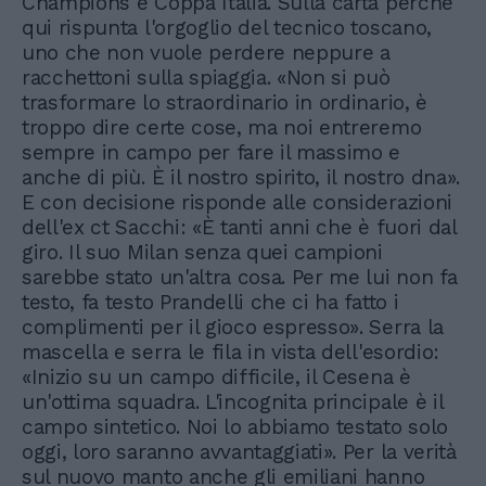
Champions e Coppa Italia. Sulla carta perché
qui rispunta l'orgoglio del tecnico toscano,
uno che non vuole perdere neppure a
racchettoni sulla spiaggia. «Non si può
trasformare lo straordinario in ordinario, è
troppo dire certe cose, ma noi entreremo
sempre in campo per fare il massimo e
anche di più. È il nostro spirito, il nostro dna».
E con decisione risponde alle considerazioni
dell'ex ct Sacchi: «È tanti anni che è fuori dal
giro. Il suo Milan senza quei campioni
sarebbe stato un'altra cosa. Per me lui non fa
testo, fa testo Prandelli che ci ha fatto i
complimenti per il gioco espresso». Serra la
mascella e serra le fila in vista dell'esordio:
«Inizio su un campo difficile, il Cesena è
un'ottima squadra. L'incognita principale è il
campo sintetico. Noi lo abbiamo testato solo
oggi, loro saranno avvantaggiati». Per la verità
sul nuovo manto anche gli emiliani hanno