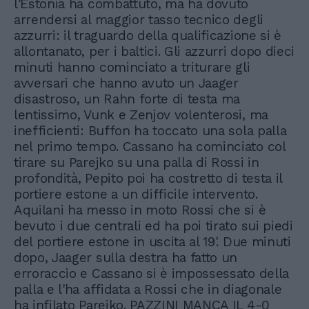
l'Estonia ha combattuto, ma ha dovuto
arrendersi al maggior tasso tecnico degli
azzurri: il traguardo della qualificazione si è
allontanato, per i baltici. Gli azzurri dopo dieci
minuti hanno cominciato a triturare gli
avversari che hanno avuto un Jaager
disastroso, un Rahn forte di testa ma
lentissimo, Vunk e Zenjov volenterosi, ma
inefficienti: Buffon ha toccato una sola palla
nel primo tempo. Cassano ha cominciato col
tirare su Parejko su una palla di Rossi in
profondità, Pepito poi ha costretto di testa il
portiere estone a un difficile intervento.
Aquilani ha messo in moto Rossi che si è
bevuto i due centrali ed ha poi tirato sui piedi
del portiere estone in uscita al 19'. Due minuti
dopo, Jaager sulla destra ha fatto un
erroraccio e Cassano si è impossessato della
palla e l'ha affidata a Rossi che in diagonale
ha infilato Parejko. PAZZINI MANCA IL 4-0